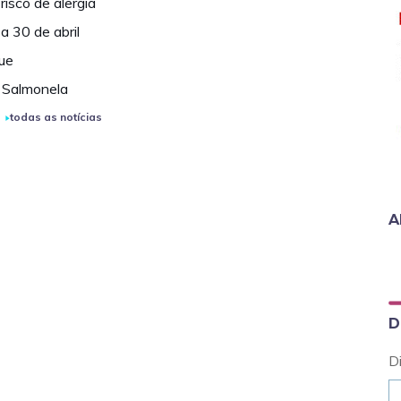
isco de alergia
a 30 de abril
ue
 Salmonela
todas as notícias
A
D
D