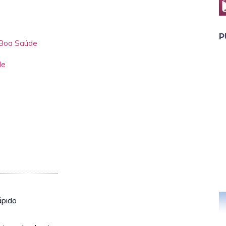
P
 Boa Saúde
de
ápido