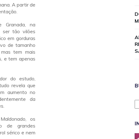
ana. A partir de
entação.
D
M
de Granada, na
ser tão vilões
A
rico em gorduras
R
 ovo de tamanho
S
, mas tem mais
s, e tem apenas
dor do estudo,
tudo revela que
B
um aumento no
ndentemente da
s.
 Maldonado, os
I
ão de grandes
rol sérico e nem