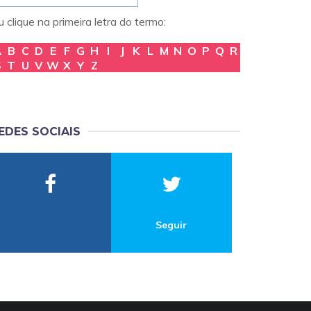
 clique na primeira letra do termo:
A
B
C
D
E
F
G
H
I
J
K
L
M
N
O
P
Q
R
S
T
U
V
W
X
Y
Z
EDES SOCIAIS
Seguir