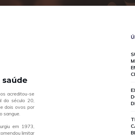
Ú
S
M
E
C
à saúde
E
os acreditou-se
D
l do século 20,
D
e dois ovos por
o sangue.
T
C
surgiu em 1973,
B
omendou limitar