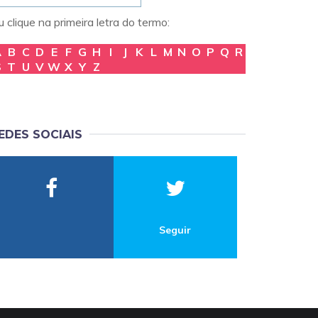
 clique na primeira letra do termo:
A
B
C
D
E
F
G
H
I
J
K
L
M
N
O
P
Q
R
S
T
U
V
W
X
Y
Z
EDES SOCIAIS
Seguir