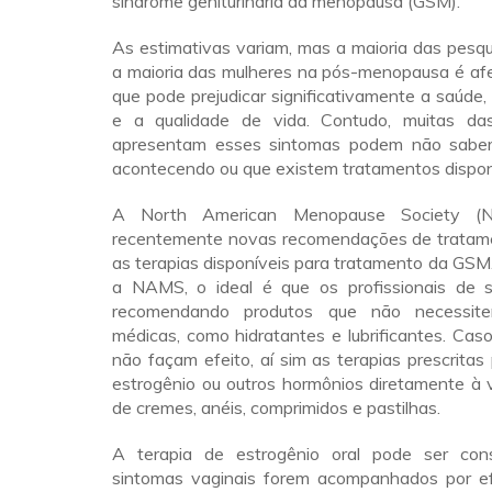
síndrome geniturinária da menopausa (GSM).
As estimativas variam, mas a maioria das pesq
a maioria das mulheres na pós-menopausa é af
que pode prejudicar significativamente a saúde,
e a qualidade de vida. Contudo, muitas da
apresentam esses sintomas podem não saber
acontecendo ou que existem tratamentos dispon
A North American Menopause Society (N
recentemente novas recomendações de tratam
as terapias disponíveis para tratamento da GS
a NAMS, o ideal é que os profissionais de
recomendando produtos que não necessite
médicas, como hidratantes e lubrificantes. Ca
não façam efeito, aí sim as terapias prescrita
estrogênio ou outros hormônios diretamente à 
de cremes, anéis, comprimidos e pastilhas.
A terapia de estrogênio oral pode ser con
sintomas vaginais forem acompanhados por efe