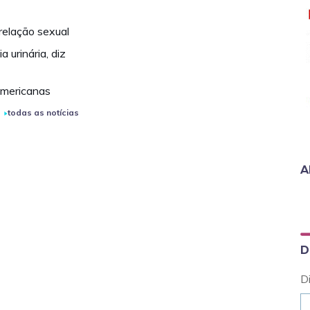
relação sexual
 urinária, diz
 americanas
todas as notícias
A
D
D