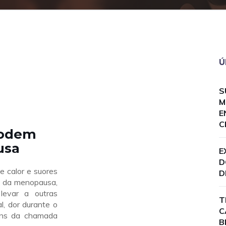
Ú
S
M
E
C
podem
usa
E
D
 calor e suores
D
s da menopausa,
evar a outras
T
, dor durante o
C
uns da chamada
B