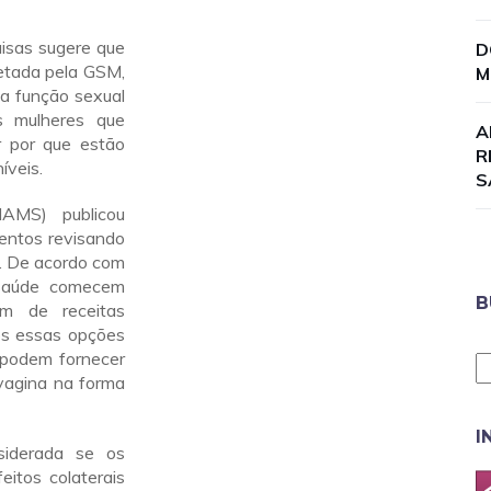
uisas sugere que
D
etada pela GSM,
M
 a função sexual
s mulheres que
A
 por que estão
R
íveis.
S
AMS) publicou
entos revisando
M. De acordo com
 saúde comecem
B
m de receitas
sos essas opções
s podem fornecer
vagina na forma
I
siderada se os
itos colaterais