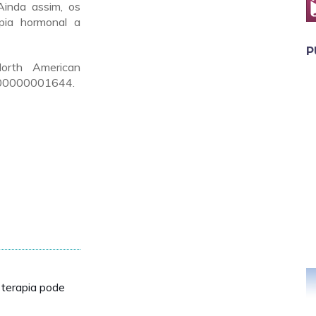
Ainda assim, os
apia hormonal a
P
orth American
000000001644.
 terapia pode