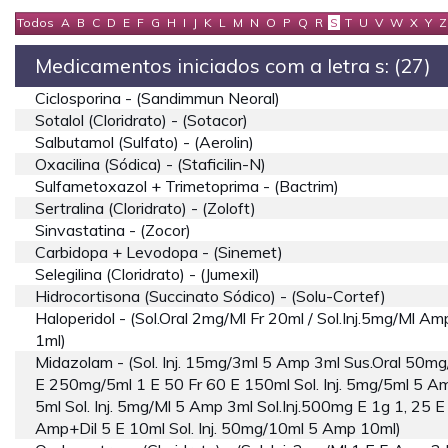
Todos
A
B
C
D
E
F
G
H
I
J
K
L
M
N
O
P
Q
R
S
T
U
V
W
X
Y
Z
Medicamentos iniciados com a letra s: (27)
Ciclosporina - (sandimmun Neoral)
Sotalol (cloridrato) - (sotacor)
Salbutamol (sulfato) - (aerolin)
Oxacilina (sódica) - (staficilin-N)
Sulfametoxazol + Trimetoprima - (bactrim)
Sertralina (cloridrato) - (zoloft)
Sinvastatina - (zocor)
Carbidopa + Levodopa - (sinemet)
Selegilina (cloridrato) - (jumexil)
Hidrocortisona (succinato Sódico) - (solu-Cortef)
Haloperidol - (sol.oral 2mg/ml Fr 20ml / Sol.inj.5mg/ml Am
1ml)
Midazolam - (sol. Inj. 15mg/3ml 5 Amp 3ml Sus.oral 50mg
E 250mg/5ml 1 E 50 Fr 60 E 150ml Sol. Inj. 5mg/5ml 5 A
5ml Sol. Inj. 5mg/ml 5 Amp 3ml Sol.inj.500mg E 1g 1, 25 E
Amp+dil 5 E 10ml Sol. Inj. 50mg/10ml 5 Amp 10ml)