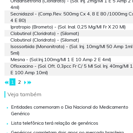
Ondansetrona (cloridrato) - (sol. Inj. 2mg/ml 1 E 5 Amp 2 
4ml)
Secnidazol - (comp.rev. 500mg Cx 4, 8 E 80 /1000mg Cx
4 E 80)
Ipratropio (brometo) - (sol. Inal. 0,25 Mg/ml Fr X 20 Ml)
Clobutinol (cloridrato) - (silomat)
Clobutinol (cloridrato) - (silomat)
Isossorbida (mononitrato) - (sol. Inj. 10mg/ml 50 Amp 1ml
5ml)
Mesna - (sol.inj.100mg/ml 1 E 10 Amp 2 E 4ml)
Ofloxacino - (sol. Oft. 0,3pcc Fr C/ 5 Ml Sol. Inj. 40mg/ml 1
E 100 Amp 10ml)
1
2
Veja também
Entidades comemoram o Dia Nacional do Medicamento
Genérico
Lista telefônica terá relação de genéricos
Genéricos completam dois anos no mercado brasileiro