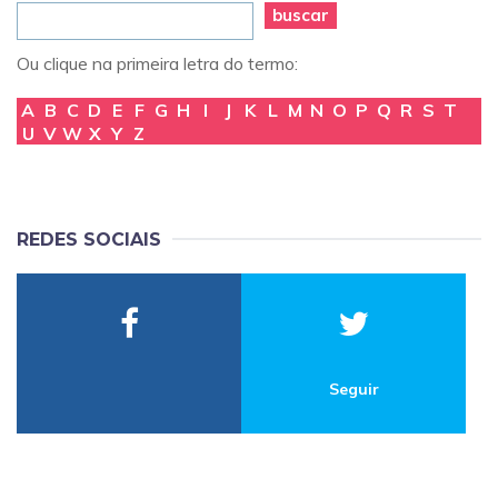
buscar
Ou clique na primeira letra do termo:
A
B
C
D
E
F
G
H
I
J
K
L
M
N
O
P
Q
R
S
T
U
V
W
X
Y
Z
REDES SOCIAIS
Seguir