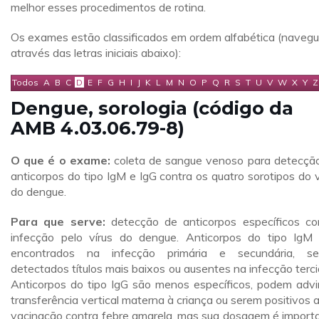
melhor esses procedimentos de rotina.
Os exames estão classificados em ordem alfabética (naveg
através das letras iniciais abaixo):
Todos
A
B
C
D
E
F
G
H
I
J
K
L
M
N
O
P
Q
R
S
T
U
V
W
X
Y
Z
Dengue, sorologia (código da
AMB 4.03.06.79-8)
O que é o exame:
coleta de sangue venoso para detecçã
anticorpos do tipo IgM e IgG contra os quatro sorotipos do v
do dengue.
Para que serve:
detecção de anticorpos específicos co
infecção pelo vírus do dengue. Anticorpos do tipo IgM
encontrados na infecção primária e secundária, s
detectados títulos mais baixos ou ausentes na infecção terciá
Anticorpos do tipo IgG são menos específicos, podem advi
transferência vertical materna à criança ou serem positivos 
vacinação contra febre amarela, mas sua dosagem é import