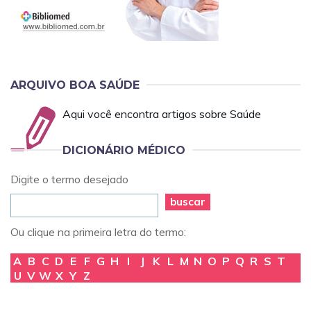
ARQUIVO BOA SAÚDE
Aqui você encontra artigos sobre Saúde
DICIONÁRIO MÉDICO
Digite o termo desejado
buscar
Ou clique na primeira letra do termo:
A
B
C
D
E
F
G
H
I
J
K
L
M
N
O
P
Q
R
S
T
U
V
W
X
Y
Z