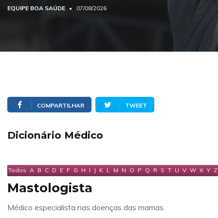
EQUIPE BOA SAÚDE
07/08/2026
COMPARTILHAR
TWEET
Dicionário Médico
Todos
A
B
C
D
E
F
G
H
I
J
K
L
M
N
O
P
Q
R
S
T
U
V
W
X
Y
Z
Mastologista
Médico especialista nas doenças das mamas.