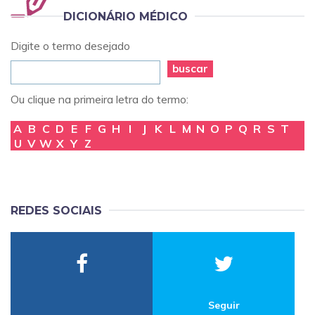
DICIONÁRIO MÉDICO
Digite o termo desejado
buscar
Ou clique na primeira letra do termo:
A
B
C
D
E
F
G
H
I
J
K
L
M
N
O
P
Q
R
S
T
U
V
W
X
Y
Z
REDES SOCIAIS
Seguir