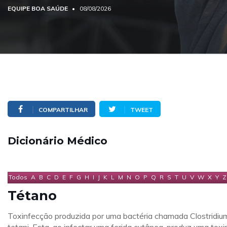
EQUIPE BOA SAÚDE
08/08/2026
COMPARTILHAR
TWEET
Dicionário Médico
Todos
A
B
C
D
E
F
G
H
I
J
K
L
M
N
O
P
Q
R
S
T
U
V
W
X
Y
Z
Tétano
Toxinfecção produzida por uma bactéria chamada Clostridiu