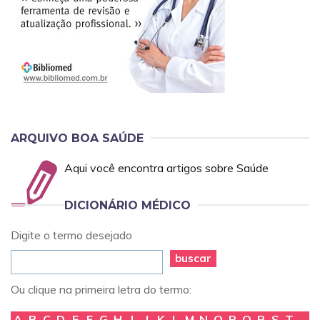
ARQUIVO BOA SAÚDE
Aqui você encontra artigos sobre Saúde
DICIONÁRIO MÉDICO
Digite o termo desejado
buscar
Ou clique na primeira letra do termo:
A
B
C
D
E
F
G
H
I
J
K
L
M
N
O
P
Q
R
S
T