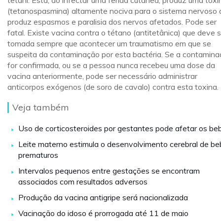
tetani. Esta, ao infectar uma ferida cutânea, produz uma toxi
(tetanospasmina) altamente nociva para o sistema nervoso 
produz espasmos e paralisia dos nervos afetados. Pode ser
fatal. Existe vacina contra o tétano (antitetânica) que deve 
tomada sempre que acontecer um traumatismo em que se
suspeita da contaminação por esta bactéria. Se a contamin
for confirmada, ou se a pessoa nunca recebeu uma dose da
vacina anteriormente, pode ser necessário administrar
anticorpos exógenos (de soro de cavalo) contra esta toxina.
Veja também
Uso de corticosteroides por gestantes pode afetar os be
Leite materno estimula o desenvolvimento cerebral de b
prematuros
Intervalos pequenos entre gestações se encontram
associados com resultados adversos
Produção da vacina antigripe será nacionalizada
Vacinação do idoso é prorrogada até 11 de maio