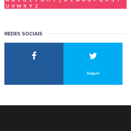
U
V
W
X
Y
Z
REDES SOCIAIS
Seguir