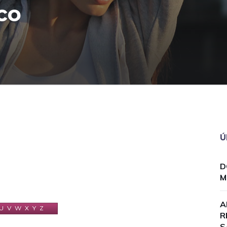
co
Ú
D
M
A
U
V
W
X
Y
Z
R
S