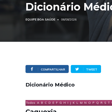
Dicionário Médi
EQUIPE BOA SAÚDE
06/08/2026
COMPARTILHAR
TWEET
Dicionário Médico
Todos
A
B
C
D
E
F
G
H
I
J
K
L
M
N
O
P
Q
R
S
T
Caquexia