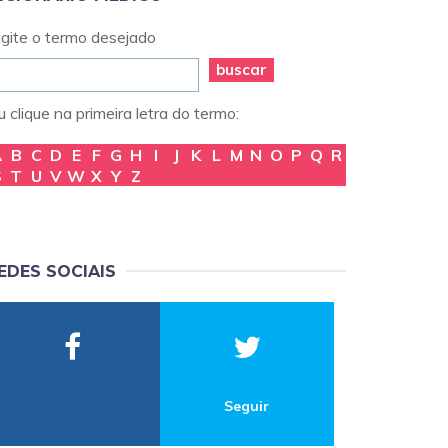
igite o termo desejado
buscar
 clique na primeira letra do termo:
A
B
C
D
E
F
G
H
I
J
K
L
M
N
O
P
Q
R
S
T
U
V
W
X
Y
Z
EDES SOCIAIS
Seguir