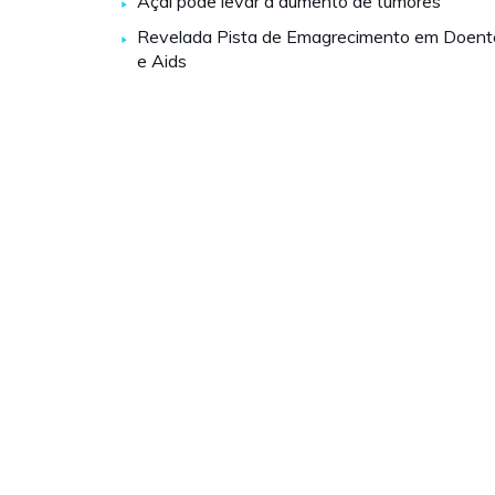
Açaí pode levar a aumento de tumores
Revelada Pista de Emagrecimento em Doent
e Aids