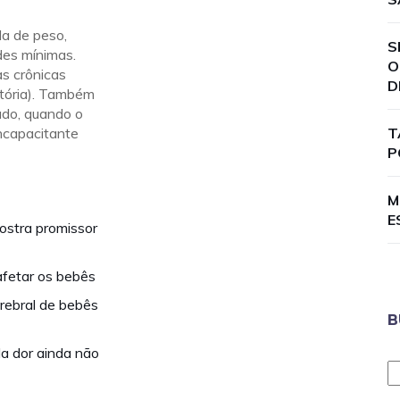
da de peso,
S
des mínimas.
O
s crônicas
D
ratória). Também
ado, quando o
ncapacitante
T
P
M
E
ostra promissor
afetar os bebês
rebral de bebês
B
a dor ainda não