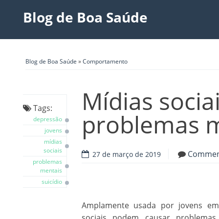
Blog de Boa Saúde
Blog de Boa Saúde
»
Comportamento
Mídias soci
Tags:
problemas m
depressão
jovens
mídias
sociais
Comme
27 de março de 2019
problemas
mentais
suicídio
Amplamente usada por jovens em
sociais podem causar problemas