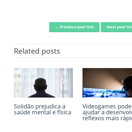
← Previous post link
Next post li
Post navigation
Related posts
Solidão prejudica a
A função adaptativa
Videogames pod
O narcisismo e se
saúde mental e física
emocional dos
ajudar a desenvol
impacto na
sonhos
reflexos mais ráp
psicoterapia