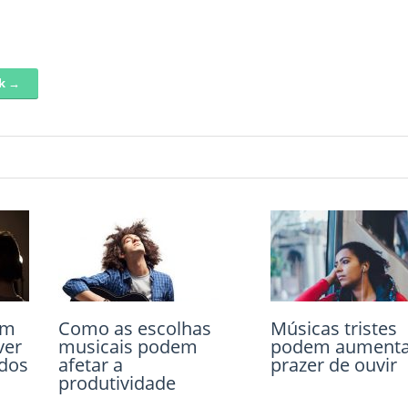
nk →
em
u
Como as escolhas
Caminhar na
Músicas tristes
Pessoas ignora
ver
musicais podem
natureza melhora
podem aumenta
estar doentes p
idos
afetar a
função cerebral
prazer de ouvir
não desmarcar
produtividade
compromissos