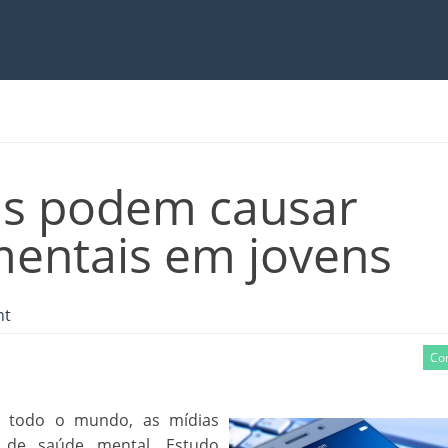
ais podem causar
entais em jovens
nt
Co
 todo o mundo, as mídias
 de saúde mental. Estudo