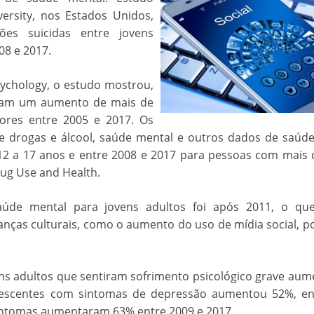
versity, nos Estados Unidos,
es suicidas entre jovens
8 e 2017.
sychology, o estudo mostrou,
aram um aumento de mais de
ores entre 2005 e 2017. Os
 drogas e álcool, saúde mental e outros dados de saúde
12 a 17 anos e entre 2008 e 2017 para pessoas com mais 
ug Use and Health.
úde mental para jovens adultos foi após 2011, o qu
nças culturais, como o aumento do uso de mídia social, p
ns adultos que sentiram sofrimento psicológico grave au
lescentes com sintomas de depressão aumentou 52%, e
sintomas aumentaram 63% entre 2009 e 2017.