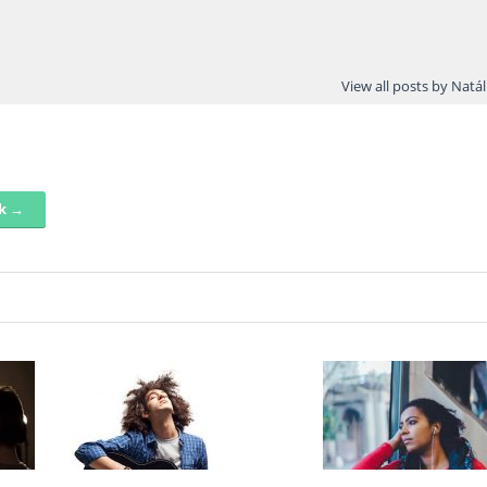
View all posts by Natá
nk →