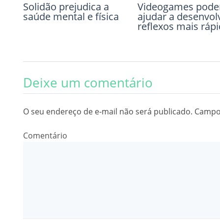
Solidão prejudica a
A função adaptativa
Videogames pod
O narcisismo e se
saúde mental e física
emocional dos
ajudar a desenvol
impacto na
sonhos
reflexos mais ráp
psicoterapia
Deixe um comentário
O seu endereço de e-mail não será publicado.
Campos
Comentário