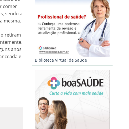
or comer
os, sendo a
 da mesma.
 o retiram
entemente,
lguns anos
lanceada e
Biblioteca Virtual de Saúde