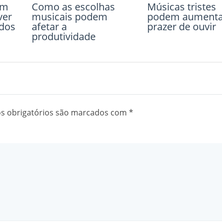
em
u
Como as escolhas
Caminhar na
Músicas tristes
Pessoas ignora
ver
musicais podem
natureza melhora
podem aumenta
estar doentes p
idos
afetar a
função cerebral
prazer de ouvir
não desmarcar
produtividade
compromissos
 obrigatórios são marcados com
*