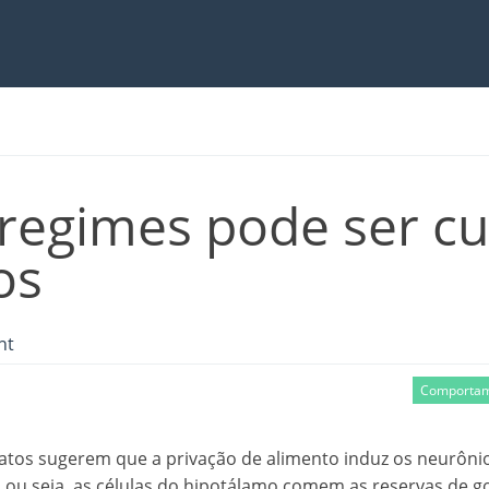
 regimes pode ser cu
os
nt
Comporta
ratos sugerem que a privação de alimento induz os neurôni
, ou seja, as células do hipotálamo comem as reservas de g