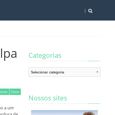
lpa
Categorias
Categorias
mento
Dieta
Nossos sites
os a um
ordura de