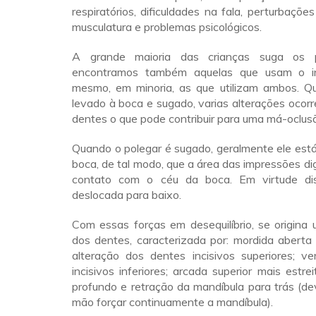
respiratórios, dificuldades na fala, perturbações
musculatura e problemas psicológicos.
A grande maioria das crianças suga os p
encontramos também aquelas que usam o in
mesmo, em minoria, as que utilizam ambos. 
levado à boca e sugado, varias alterações ocor
dentes o que pode contribuir para uma má-oclus
Quando o polegar é sugado, geralmente ele est
boca, de tal modo, que a área das impressões di
contato com o céu da boca. Em virtude dis
deslocada para baixo.
Com essas forças em desequilíbrio, se origina
dos dentes, caracterizada por: mordida aberta an
alteração dos dentes incisivos superiores; ve
incisivos inferiores; arcada superior mais estre
profundo e retração da mandíbula para trás (d
mão forçar continuamente a mandíbula).