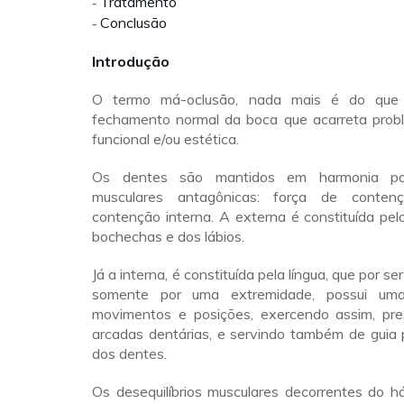
Tratamento
-
Conclusão
-
Introdução
O termo má-oclusão, nada mais é do que
fechamento normal da boca que acarreta pro
funcional e/ou estética.
Os dentes são mantidos em harmonia po
musculares antagônicas: força de conten
contenção interna. A externa é constituída pe
bochechas e dos lábios.
Já a interna, é constituída pela língua, que por s
somente por uma extremidade, possui uma
movimentos e posições, exercendo assim, pr
arcadas dentárias, e servindo também de guia 
dos dentes.
Os desequilíbrios musculares decorrentes do h