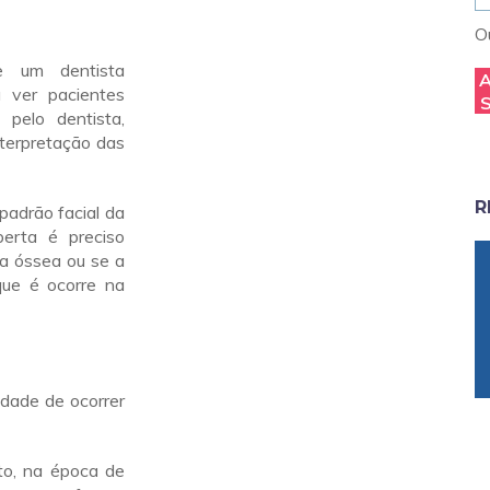
Ou
 um dentista
 ver pacientes
 pelo dentista,
terpretação das
R
 padrão facial da
berta é preciso
ra óssea ou se a
que é ocorre na
idade de ocorrer
to, na época de