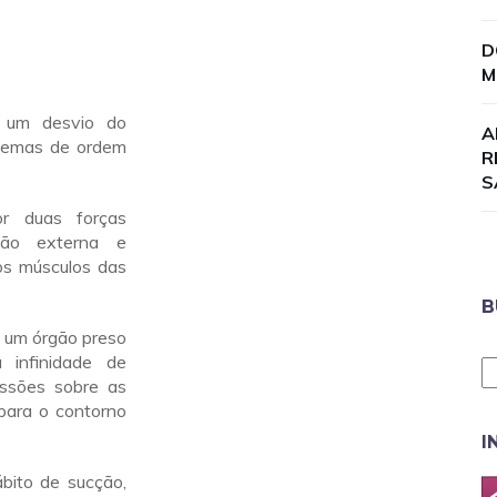
D
M
 um desvio do
A
blemas de ordem
R
S
r duas forças
ção externa e
los músculos das
B
er um órgão preso
 infinidade de
essões sobre as
para o contorno
I
ábito de sucção,