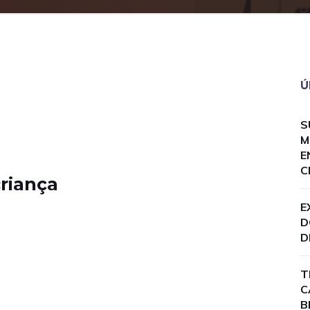
Ú
S
M
E
C
riança
E
D
D
T
C
B