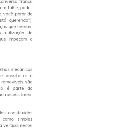
onversa franca
gem falhe, pode-
e você parar de
stá querendo"),
nças que tiveram
, utilização de
 que impeçam a
relhos mecânicos
 possibilitar a
s removíveis são
ção é parte do
não necessitarem
os, constituídos
m como simples
a verticalmente,