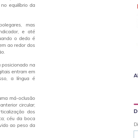
 no equilíbrio da
olegares, mas
dicador, e até
Quando o dedo é
rem ao redor dos
ão.
á posicionado na
gitais entram em
A
so, a língua é
 uma má-oclusão
terior circular;
rticalização dos
D
ita; céu da boca
D
evido ao peso da