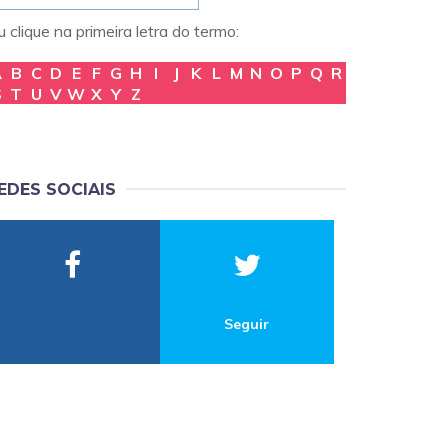
 clique na primeira letra do termo:
A
B
C
D
E
F
G
H
I
J
K
L
M
N
O
P
Q
R
S
T
U
V
W
X
Y
Z
EDES SOCIAIS
Seguir