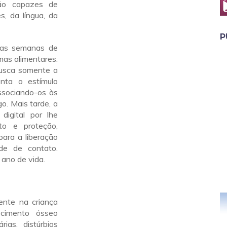
são capazes de
, da língua, da
P
ras semanas de
mas alimentares.
busca somente a
enta o estímulo
associando-os às
. Mais tarde, a
digital por lhe
to e proteção,
para a liberação
de de contato.
 ano de vida.
ente na criança
scimento ósseo
ias, distúrbios