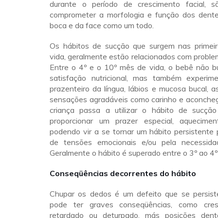
durante o período de crescimento facial, 
comprometer a morfologia e função dos dentes
boca e da face como um todo.
Os hábitos de sucção que surgem nas primei
vida, geralmente estão relacionados com proble
Entre o 4º e o 10º mês de vida, o bebê não 
satisfação nutricional, mas também experim
prazenteiro da língua, lábios e mucosa bucal, 
sensações agradáveis como carinho e aconchego
criança passa a utilizar o hábito de sucção 
proporcionar um prazer especial, aquecimen
podendo vir a se tornar um hábito persistente 
de tensões emocionais e/ou pela necessida
Geralmente o hábito é superado entre o 3º ao 4º
Conseqüências decorrentes do hábito
Chupar os dedos é um defeito que se persist
pode ter graves conseqüências, como cre
retardado ou deturpado, más posições dentár