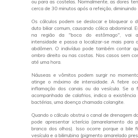
ou para as costelas. Normalmente, as dores te
cerca de 30 minutos após a refeição, diminuind
Os cálculos podem se deslocar e bloquear o du
duto biliar comum, causando cólica abdominal. 
na região da "boca do estômago", vai 
intensidade e passa a localizar-se mais para o
abdômen. O indivíduo pode também contar qu
ombro direito ou nas costas. Nos casos sem co
até uma hora.
Náuseas e vômitos podem surgir no moment
atinge o máximo de intensidade. A febre oc
inflamação dos canais ou da vesícula. Se a f
acompanhada de calafrios, indica a existência
bactérias, uma doença chamada colangite.
Quando o cálculo obstrui o canal de drenagem da 
pode apresentar icterícia (amarelamento da 
branca dos olhos). Isso ocorre porque a bile 
vesícula e a bilirrubina (pigmento amarelado pres