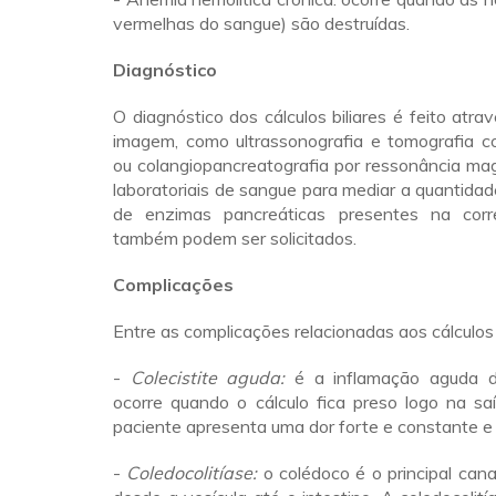
vermelhas do sangue) são destruídas.
Diagnóstico
O diagnóstico dos cálculos biliares é feito atra
imagem, como ultrassonografia e tomografia c
ou colangiopancreatografia por ressonância ma
laboratoriais de sangue para mediar a quantidade
de enzimas pancreáticas presentes na corr
também podem ser solicitados.
Complicações
Entre as complicações relacionadas aos cálculos 
-
Colecistite aguda:
é a inflamação aguda da
ocorre quando o cálculo fica preso logo na sa
paciente apresenta uma dor forte e constante e
-
Coledocolitíase:
o colédoco é o principal canal