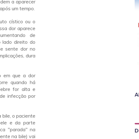
ndem a aparecer
o após um tempo.
to cístico ou o
Essa dor aparece
aumentando de
 lado direito do
e sente dor no
mplicações, dura
o em que a dor
orre quando há
ebre for alta e
A
 de infecção por
bile, o paciente
pele e da parte
fica "parada" na
D
ente na bile) vai