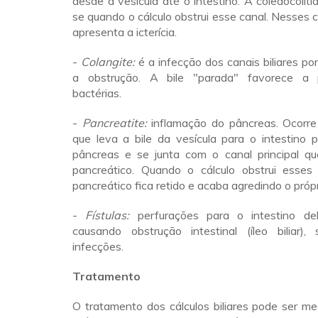
desde a vesícula até o intestino. A coledocolit
se quando o cálculo obstrui esse canal. Nesses 
apresenta a icterícia.
-
Colangite:
é a infecção dos canais biliares por
a obstrução. A bile "parada" favorece a p
bactérias.
-
Pancreatite:
inflamação do pâncreas. Ocorre
que leva a bile da vesícula para o intestino 
pâncreas e se junta com o canal principal q
pancreático. Quando o cálculo obstrui esses
pancreático fica retido e acaba agredindo o próp
-
Fístulas:
perfurações para o intestino de
causando obstrução intestinal (íleo biliar)
infecções.
Tratamento
O tratamento dos cálculos biliares pode ser m