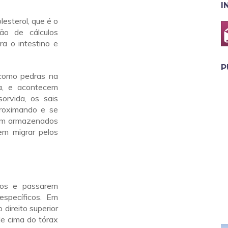
I
lesterol, que é o
ão de cálculos
ra o intestino e
P
 como pedras na
la, e acontecem
orvida, os sais
proximando e se
icam armazenados
em migrar pelos
icos e passarem
specíficos. Em
direito superior
de cima do tórax