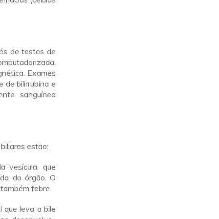
vés de testes de
omputadorizada,
gnética. Exames
 de bilirrubina e
ente sanguínea
biliares estão:
 vesícula, que
ída do órgão. O
 também febre.
 que leva a bile