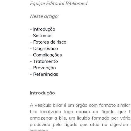
Equipe Editorial Bibliomed
Neste artigo:
-
Introdução
-
Sintomas
-
Fatores de risco
-
Diagnóstico
-
Complicações
-
Tratamento
-
Prevenção
-
Referências
Introdução
A vesícula biliar é um órgão com formato simila
fica localizado logo abaixo do fígado, que
armazenar a bile, um líquido formado por vári
produzido pelo fígado que atua na digestão
intestino.