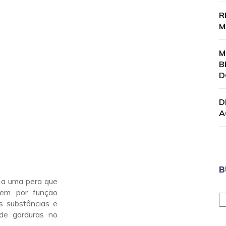
R
M
M
B
D
D
A
B
r a uma pera que
 tem por função
as substâncias e
 de gorduras no