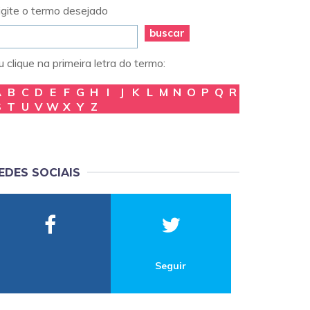
igite o termo desejado
buscar
 clique na primeira letra do termo:
A
B
C
D
E
F
G
H
I
J
K
L
M
N
O
P
Q
R
S
T
U
V
W
X
Y
Z
EDES SOCIAIS
Seguir