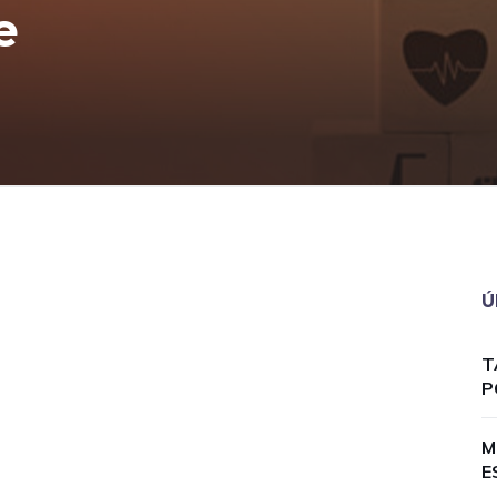
e
Ú
T
P
M
E