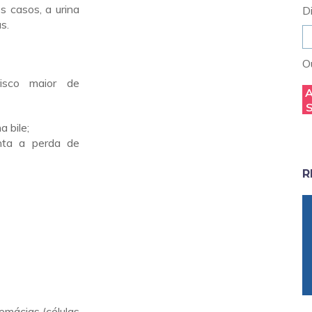
 casos, a urina
D
s.
Ou
isco maior de
 bile;
nta a perda de
R
emácias (células