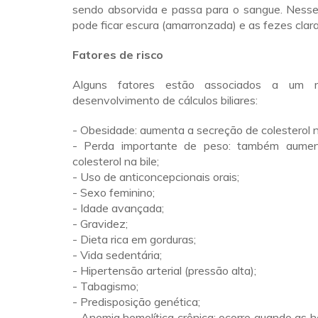
sendo absorvida e passa para o sangue. Nesses
pode ficar escura (amarronzada) e as fezes clara
Fatores de risco
Alguns fatores estão associados a um r
desenvolvimento de cálculos biliares:
- Obesidade: aumenta a secreção de colesterol na
- Perda importante de peso: também aume
colesterol na bile;
- Uso de anticoncepcionais orais;
- Sexo feminino;
- Idade avançada;
- Gravidez;
- Dieta rica em gorduras;
- Vida sedentária;
- Hipertensão arterial (pressão alta);
- Tabagismo;
- Predisposição genética;
- Anemia hemolítica crônica: ocorre quando as h