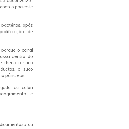
íase desenvolve-
casos o paciente
 bactérias, após
roliferação de
 porque o canal
passa dentro do
ue drena o suco
 ductos, o suco
rio pâncreas.
lgado ou cólon
, sangramento e
edicamentoso ou