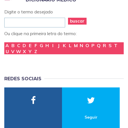
Digite o termo desejado
buscar
Ou clique na primeira letra do termo:
A
B
C
D
E
F
G
H
I
J
K
L
M
N
O
P
Q
R
S
T
U
V
W
X
Y
Z
REDES SOCIAIS
Seguir