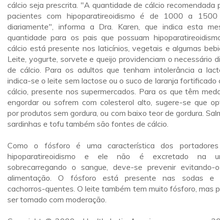
cálcio seja prescrita. "A quantidade de cálcio recomendada 
pacientes com hipoparatireoidismo é de 1000 a 150
diariamente", informa a Dra. Karen, que indica esta m
quantidade para os pais que possuam hipoparatireoidism
cálcio está presente nos laticínios, vegetais e algumas bebi
Leite, yogurte, sorvete e queijo providenciam o necessário di
de cálcio. Para os adultos que tenham intolerância a lact
indica-se o leite sem lactose ou o suco de laranja fortificado
cálcio, presente nos supermercados. Para os que têm med
engordar ou sofrem com colesterol alto, sugere-se que o
por produtos sem gordura, ou com baixo teor de gordura. Sal
sardinhas e tofu também são fontes de cálcio.
Como o fósforo é uma característica dos portadore
hipoparatireoidismo e ele não é excretado na uri
sobrecarregando o sangue, deve-se prevenir evitando-
alimentação. O fósforo está presente nas sodas e
cachorros-quentes. O leite também tem muito fósforo, mas 
ser tomado com moderação.