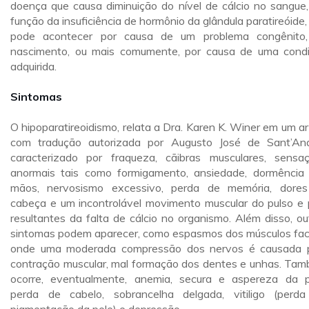
doença que causa diminuição do nível de cálcio no sangue
função da insuficiência de hormônio da glândula paratireóide,
pode acontecer por causa de um problema congênito
nascimento, ou mais comumente, por causa de uma cond
adquirida.
Sintomas
O hipoparatireoidismo, relata a Dra. Karen K. Winer em um ar
com tradução autorizada por Augusto José de Sant’An
caracterizado por fraqueza, cãibras musculares, sensa
anormais tais como formigamento, ansiedade, dormência
mãos, nervosismo excessivo, perda de memória, dore
cabeça e um incontrolável movimento muscular do pulso e 
resultantes da falta de cálcio no organismo. Além disso, ou
sintomas podem aparecer, como espasmos dos músculos faci
onde uma moderada compressão dos nervos é causada 
contração muscular, mal formação dos dentes e unhas. Ta
ocorre, eventualmente, anemia, secura e aspereza da p
perda de cabelo, sobrancelha delgada, vitiligo (perd