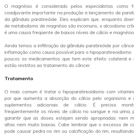
O magnésio é considerado pelos especialistas como f
coadjuvante importante na produção e lançamento de parati
da glândula paratireóide. Eles explicam que, enquanto doe
de metabolismo de magnésio são incomuns, o alcoolismo crô
é uma causa freqüente de baixos níveis de cálcio e magnésio
Ainda temos a infiltração da glândula paratireóide por cânce
inflamação como causa possível para o hipoparatireoidismo.
poucos os medicamentos que tem este efeito colateral e 
estão restritos ao tratamento do câncer.
Tratamento
O mais comum é tratar o hipoparatireoidismo com vitamin
por que aumenta a absorção do cálcio pelo organismo e
suplementos adicionais de cálcio. É preciso monit
freqüentemente os níveis de cálcio no sangue e na urina, 
garantir que as doses estejam sendo apropriadas: nem m
altas nem muito baixas. Cabe lembrar que o excesso de cá
pode causar pedra no rim ou calcificação do rim, resultand