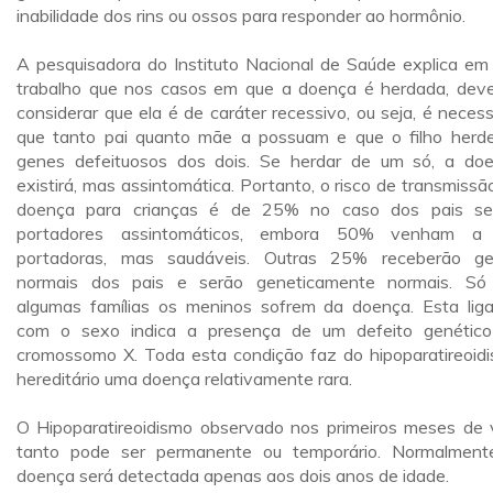
inabilidade dos rins ou ossos para responder ao hormônio.
A pesquisadora do Instituto Nacional de Saúde explica em
trabalho que nos casos em que a doença é herdada, dev
considerar que ela é de caráter recessivo, ou seja, é necess
que tanto pai quanto mãe a possuam e que o filho herd
genes defeituosos dos dois. Se herdar de um só, a do
existirá, mas assintomática. Portanto, o risco de transmissã
doença para crianças é de 25% no caso dos pais s
portadores assintomáticos, embora 50% venham a 
portadoras, mas saudáveis. Outras 25% receberão g
normais dos pais e serão geneticamente normais. S
algumas famílias os meninos sofrem da doença. Esta lig
com o sexo indica a presença de um defeito genétic
cromossomo X. Toda esta condição faz do hipoparatireoid
hereditário uma doença relativamente rara.
O Hipoparatireoidismo observado nos primeiros meses de 
tanto pode ser permanente ou temporário. Normalment
doença será detectada apenas aos dois anos de idade.