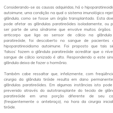
Considerando-se as causas adquiridas, há o hipoparatireoid
autoimune, uma condição na qual o sistema imunológico rejei
glândula, como se fosse um órgão transplantado. Esta do
pode afetar as glândulas paratireóides isoladamente, ou 
ser parte de uma síndrome que envolve muitos órgãos
anticorpo que liga ao sensor de cálcio na glândul
paratireóide, foi descoberto no sangue de pacientes
hipoparatireoidismo autoimune. Foi proposto que tais si
‘falsos’ fazem a glândula paratireóide acreditar que o níve
sangue de cálcio ionizado é alto. Respondendo a este sina
glândula deixa de fazer o hormônio.
Também cabe ressaltar que, infelizmente, com freqüênci
cirurgia da glândula tiróide resulta em dano permanent
glândulas paratireóides. Em algumas instâncias isto pode
prevenido através do autotransplante do tecido de glân
paratireóide em uma porção diferente de seu cor
(freqüentemente o antebraço), na hora da cirurgia inicia
tiróide.