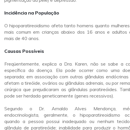
pigmentação da pele) e depressão.
Incidência na População
O hipoparatireoidismo afeta tanto homens quanto mulheres
mais comum em crianças abaixo dos 16 anos e adultos
mais de 40 anos.
Causas Possíveis
Freqüentemente, explica a Dra. Karen, não se sabe a c
específica da doença. Ela pode ocorrer como uma do
separada; em associação com outras glândulas endócrinas
afetam a tireóide, ovários ou glândulas adrenais, ou por rem
cirúrgica que prejudicaram as glândulas paratireóides. Ta
pode ser herdada geneticamente (genes recessivos).
Segundo o Dr. Arnaldo Alves Mendonça, méd
endocrinologista, geralmente, o hipoparatireoidismo oc
quando a pessoa possui inadequado ou nenhum tecid
glândula de paratireóide; inabilidade para produzir o hormô