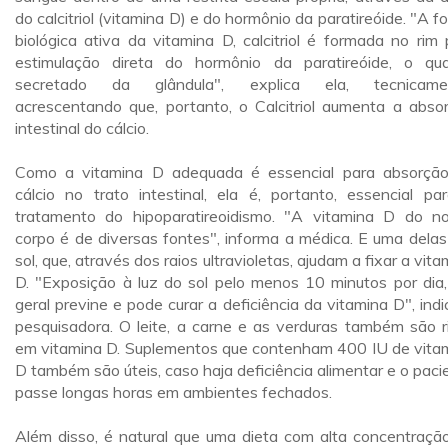
do calcitriol (vitamina D) e do hormônio da paratireóide. "A f
biológica ativa da vitamina D, calcitriol é formada no rim 
estimulação direta do hormônio da paratireóide, o qu
secretado da glândula", explica ela, tecnicamen
acrescentando que, portanto, o Calcitriol aumenta a abso
intestinal do cálcio.
Como a vitamina D adequada é essencial para absorçã
cálcio no trato intestinal, ela é, portanto, essencial pa
tratamento do hipoparatireoidismo. "A vitamina D do n
corpo é de diversas fontes", informa a médica. E uma delas
sol, que, através dos raios ultravioletas, ajudam a fixar a vita
D. "Exposição à luz do sol pelo menos 10 minutos por dia
geral previne e pode curar a deficiência da vitamina D", indi
pesquisadora. O leite, a carne e as verduras também são r
em vitamina D. Suplementos que contenham 400 IU de vita
D também são úteis, caso haja deficiência alimentar e o paci
passe longas horas em ambientes fechados.
Além disso, é natural que uma dieta com alta concentraçã