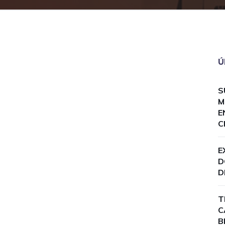
Ú
S
M
E
C
E
D
D
T
C
B