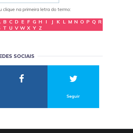
 clique na primeira letra do termo:
A
B
C
D
E
F
G
H
I
J
K
L
M
N
O
P
Q
R
S
T
U
V
W
X
Y
Z
EDES SOCIAIS
Seguir