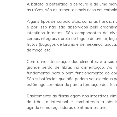
A batata, a beterraba, a cenoura e de uma mane
as raízes, são os alimentos mais ricos em carboid
Alguns tipos de carboidratos, como as
fibras
, n
e por isso não são absorvidos pelo organism
intestinos intactos. São componentes de dive
cereais integrais (farelo de trigo e de aveia), leg
frutas (bagaços de laranja e de mexerica, abaca
de maçã, etc).
Com a industrialização dos alimentos e a sua 
grande perda de fibras na alimentação. As f
fundamental para o bom funcionamento do apar
São substâncias que não podem ser digeridas p
estômago contribuindo para a formação das fez
Basicamente as fibras agem nos intestinos dim
do trânsito intestinal e combatendo a obstip
agindo como reguladoras do ritmo intestinal.