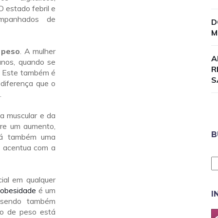
 estado febril e
mpanhados de
D
M
e
peso
. A mulher
A
anos, quando se
R
s. Este também é
S
diferença que o
.
a muscular e da
rre um aumento,
B
 Há também uma
e acentua com a
ial em qualquer
A
obesidade
é um
I
, sendo também
nto de peso está