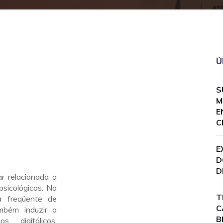
Ú
S
M
E
C
E
D
D
r relacionada a
psicológicos. Na
T
a freqüente de
C
mbém induzir a
B
 digitálicos,