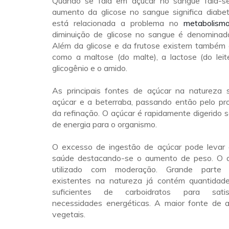
Quando se fala em açúcar no sangue fala-se
aumento da glicose no sangue significa diabe
está relacionada a problema no
metabolism
diminuição de glicose no sangue é denomina
Além da glicose e da frutose existem também 
como a maltose (do malte), a lactose (do leite
glicogênio e o amido.
As principais fontes de açúcar na natureza
açúcar e a beterraba, passando então pelo pro
da refinação. O açúcar é rapidamente digerido
de energia para o organismo.
O excesso de ingestão de açúcar pode levar
saúde destacando-se o aumento de peso. O a
utilizado com moderação. Grande parte 
existentes na natureza já contém quantidad
suficientes de carboidratos para sati
necessidades energéticas. A maior fonte de 
vegetais.