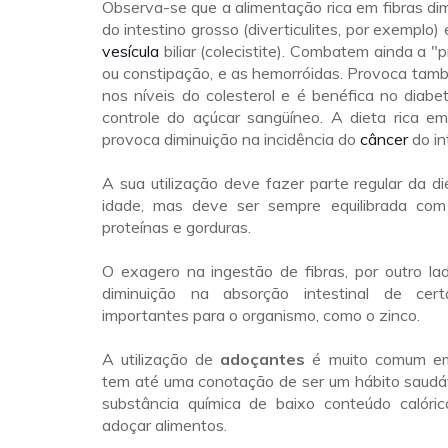
Observa-se que a alimentação rica em fibras di
do intestino grosso (diverticulites, por exemplo
vesícula
biliar (colecistite). Combatem ainda a "
ou constipação, e as hemorróidas. Provoca tam
nos níveis do colesterol e é benéfica no diabet
controle do açúcar sangüíneo. A dieta rica e
provoca diminuição na incidência do
câncer
do in
A sua utilização deve fazer parte regular da d
idade, mas deve ser sempre equilibrada com
proteínas e gorduras.
O exagero na ingestão de fibras, por outro la
diminuição na absorção intestinal de cert
importantes para o organismo, como o zinco.
A utilização de
adoçantes
é muito comum em
tem até uma conotação de ser um hábito saudáv
substância química de baixo conteúdo calórico
adoçar alimentos.