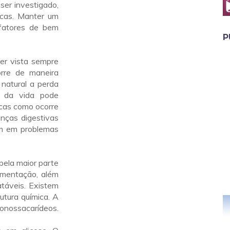
ser investigado,
icas. Manter um
fatores de bem
P
er vista sempre
orre de maneira
 natural a perda
 da vida pode
icas como ocorre
nças digestivas
ém em problemas
pela maior parte
imentação, além
atáveis. Existem
utura química. A
monossacarídeos.