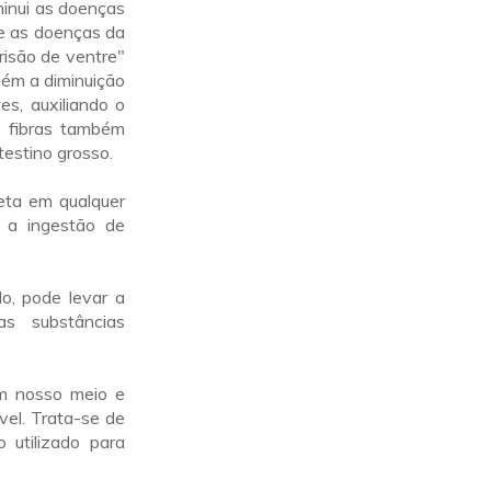
minui as doenças
) e as doenças da
prisão de ventre"
bém a diminuição
es, auxiliando o
m fibras também
testino grosso.
ieta em qualquer
 a ingestão de
do, pode levar a
as substâncias
 nosso meio e
el. Trata-se de
 utilizado para