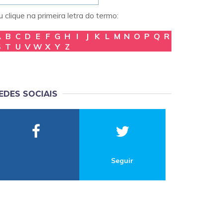
 clique na primeira letra do termo:
A
B
C
D
E
F
G
H
I
J
K
L
M
N
O
P
Q
R
S
T
U
V
W
X
Y
Z
EDES SOCIAIS
Seguir