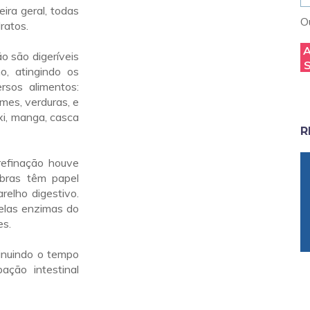
ira geral, todas
Ou
ratos.
ão são digeríveis
o, atingindo os
rsos alimentos:
umes, verduras, e
xi, manga, casca
R
refinação houve
ibras têm papel
elho digestivo.
elas enzimas do
es.
inuindo o tempo
ação intestinal