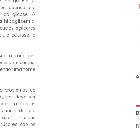
 em glicose. O
tes, doença que
o
da glicose. A
da
hipoglicemia
.
outros açúcares
), a celulose, o
 são a cana-de-
cesso industrial
 sendo uma fonte
A
 a problemas de
çúcar deve ser
dos alimentos
es mais do que
D
sfazer nossas
açúcares são os
D