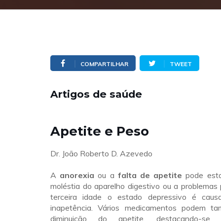
COMPARTILHAR
TWEET
Artigos de saúde
Apetite e Peso
Dr. João Roberto D. Azevedo
A
anorexia
ou a
falta de apetite
pode esta
moléstia do aparelho digestivo ou a problemas 
terceira idade o estado depressivo é caus
inapetência. Vários medicamentos podem ta
diminuição do apetite, destacando-se os