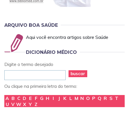
ARQUIVO BOA SAÚDE
Aqui você encontra artigos sobre Saúde
DICIONÁRIO MÉDICO
Digite o termo desejado
buscar
Ou clique na primeira letra do termo:
A
B
C
D
E
F
G
H
I
J
K
L
M
N
O
P
Q
R
S
T
U
V
W
X
Y
Z