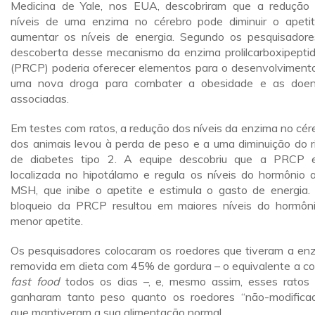
Medicina de Yale, nos EUA, descobriram que a redução
níveis de uma enzima no cérebro pode diminuir o apeti
aumentar os níveis de energia. Segundo os pesquisadore
descoberta desse mecanismo da enzima prolilcarboxipepti
(PRCP) poderia oferecer elementos para o desenvolviment
uma nova droga para combater a obesidade e as doe
associadas.
Em testes com ratos, a redução dos níveis da enzima no cér
dos animais levou à perda de peso e a uma diminuição do r
de diabetes tipo 2. A equipe descobriu que a PRCP 
localizada no hipotálamo e regula os níveis do hormônio a
MSH, que inibe o apetite e estimula o gasto de energia.
bloqueio da PRCP resultou em maiores níveis do hormôn
menor apetite.
Os pesquisadores colocaram os roedores que tiveram a en
removida em dieta com 45% de gordura – o equivalente a c
fast food
todos os dias –, e, mesmo assim, esses ratos
ganharam tanto peso quanto os roedores “não-modifica
que mantiveram a sua alimentação normal.