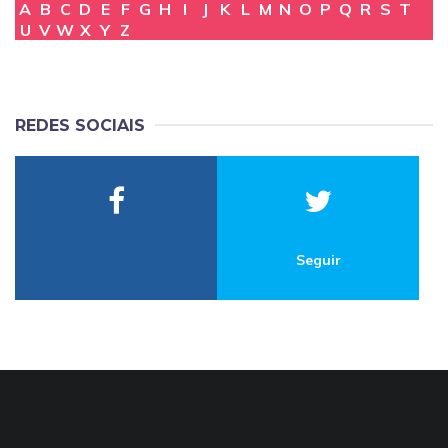
A
B
C
D
E
F
G
H
I
J
K
L
M
N
O
P
Q
R
S
T
U
V
W
X
Y
Z
REDES SOCIAIS
Seguir