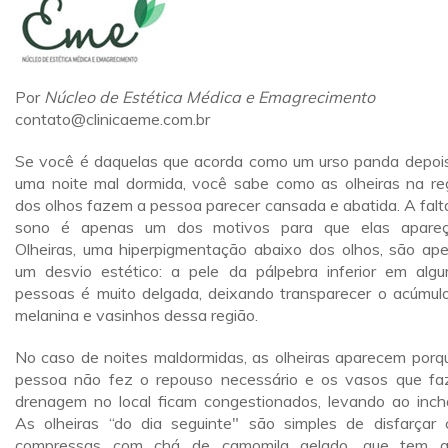
Por
Núcleo de Estética Médica e Emagrecimento
contato@clinicaeme.com.br
Se você é daquelas que acorda como um urso panda depoi
uma noite mal dormida, você sabe como as olheiras na re
dos olhos fazem a pessoa parecer cansada e abatida. A falt
sono é apenas um dos motivos para que elas apare
Olheiras, uma hiperpigmentação abaixo dos olhos, são ap
um desvio estético: a pele da pálpebra inferior em alg
pessoas é muito delgada, deixando transparecer o acúmul
melanina e vasinhos dessa região.
No caso de noites maldormidas, as olheiras aparecem porq
pessoa não fez o repouso necessário e os vasos que f
drenagem no local ficam congestionados, levando ao inch
As olheiras “do dia seguinte" são simples de disfarçar
compressas com chá de camomila gelado, que tem a