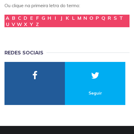
Ou clique na primeira letra do termo:
A
B
C
D
E
F
G
H
I
J
K
L
M
N
O
P
Q
R
S
T
U
V
W
X
Y
Z
REDES SOCIAIS
Seguir