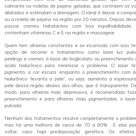
calmante ou rodelas de pepino geladas, que contraem os v
dilatados e estimulam a drenagem. O ideal é deixar a compr
ou a rodela de pepino na região por 20 minutos. Depois dev
passar cremes hidratantes com boa espalhabilidade,
contenham vitaminas C e E na região e massagear.
Quem tem olheiras constantes e se incomoda com isso t
opção de recorrer a tratamentos como laser luz puls
peelings e cremes à base de tioglicolato ou preenchimento
ácido hialurônico para minimizar o problema. O laser ti
pigmento, a cor escura, enquanto o preenchimento com á
hialurônico 'levanta a pele', ou seja, aumenta a espessur
pele dessa região abaixo dos olhos, que é transparente. D
modo, para olheiras mais depressiva, é recomendado faz
preenchimento e para olheiras mais pigmentadas, o laser
pulsada.
Nenhum dos tratamentos resolve completamente o probl
mas há uma melhora de cerca de 70 a 80% . E elas p
voltar, caso haja predisposição genética. Os efeito