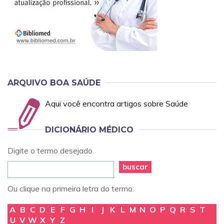
ARQUIVO BOA SAÚDE
Aqui você encontra artigos sobre Saúde
DICIONÁRIO MÉDICO
Digite o termo desejado
buscar
Ou clique na primeira letra do termo:
A
B
C
D
E
F
G
H
I
J
K
L
M
N
O
P
Q
R
S
T
U
V
W
X
Y
Z