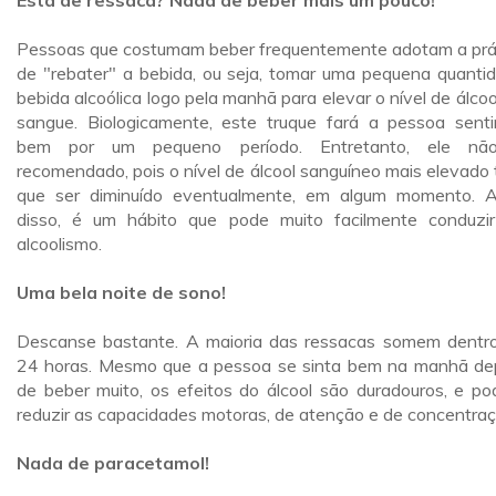
Está de ressaca? Nada de beber mais um pouco!
Pessoas que costumam beber frequentemente adotam a prá
de "rebater" a bebida, ou seja, tomar uma pequena quanti
bebida alcoólica logo pela manhã para elevar o nível de álcoo
sangue. Biologicamente, este truque fará a pessoa senti
bem por um pequeno período. Entretanto, ele nã
recomendado, pois o nível de álcool sanguíneo mais elevado 
que ser diminuído eventualmente, em algum momento. 
disso, é um hábito que pode muito facilmente conduzi
alcoolismo.
Uma bela noite de sono!
Descanse bastante. A maioria das ressacas somem dentr
24 horas. Mesmo que a pessoa se sinta bem na manhã de
de beber muito, os efeitos do álcool são duradouros, e p
reduzir as capacidades motoras, de atenção e de concentraç
Nada de paracetamol!