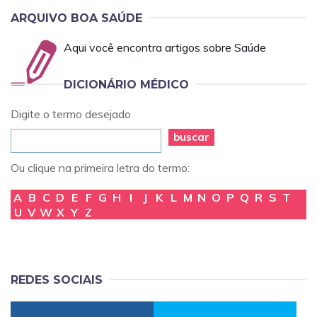
ARQUIVO BOA SAÚDE
Aqui você encontra artigos sobre Saúde
DICIONÁRIO MÉDICO
Digite o termo desejado
buscar
Ou clique na primeira letra do termo:
A
B
C
D
E
F
G
H
I
J
K
L
M
N
O
P
Q
R
S
T
U
V
W
X
Y
Z
REDES SOCIAIS