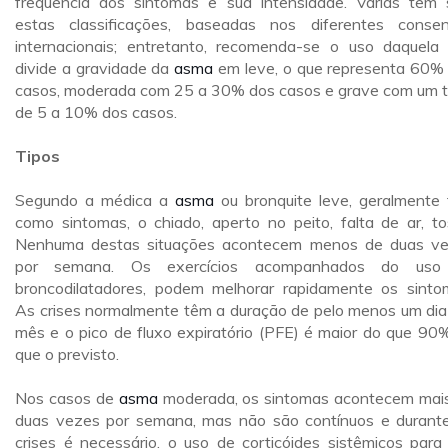
freqüência dos sintomas e sua intensidade. Várias têm 
estas classificações, baseadas nos diferentes conse
internacionais; entretanto, recomenda-se o uso daquela
divide a gravidade da
asma
em leve, o que representa 60%
casos, moderada com 25 a 30% dos casos e grave com um t
de 5 a 10% dos casos.
Tipos
Segundo a médica a
asma
ou bronquite leve, geralmente
como sintomas, o chiado, aperto no peito, falta de ar, to
Nenhuma destas situações acontecem menos de duas v
por semana. Os exercícios acompanhados do uso
broncodilatadores, podem melhorar rapidamente os sinto
As crises normalmente têm a duração de pelo menos um dia
mês e o pico de fluxo expiratório (PFE) é maior do que 90
que o previsto.
Nos casos de
asma
moderada, os sintomas acontecem mai
duas vezes por semana, mas não são contínuos e durant
crises é necessário, o uso de corticóides sistêmicos para