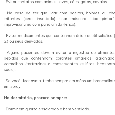
. Evitar contatos com animais: aves, cães, gatos, cavalos.
. No caso de ter que lidar com poeiras, bolores ou che
irritantes (cera, inseticida): usar máscara "tipo pintor
improvisar uma com pano úmido (lenço).
. Evitar medicamentos que contenham ácido acetil salicílico 
S.) ou seus derivados.
. Alguns pacientes devem evitar a ingestão de alimento
bebidas que contenham: corantes amarelos, alaranjad
vermelhos (tartrazina) e conservantes (sulfitos, benzoat
sódio).
. Se você tiver asma, tenha sempre em mãos um broncodilat
em spray.
No dormitório, procure sempre:
. Dormir em quarto ensolarado e bem ventilado.