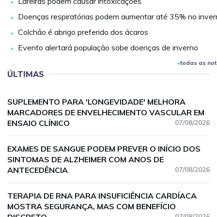
Lareiras podem causar intoxicações
Doenças respiratórias podem aumentar até 35% no inver
Colchão é abrigo preferido dos ácaros
Evento alertará população sobe doenças de inverno
todas as not
ÚLTIMAS
SUPLEMENTO PARA 'LONGEVIDADE' MELHORA
MARCADORES DE ENVELHECIMENTO VASCULAR EM
ENSAIO CLÍNICO
07/08/2026
EXAMES DE SANGUE PODEM PREVER O INÍCIO DOS
SINTOMAS DE ALZHEIMER COM ANOS DE
ANTECEDÊNCIA
07/08/2026
TERAPIA DE RNA PARA INSUFICIÊNCIA CARDÍACA
MOSTRA SEGURANÇA, MAS COM BENEFÍCIO
07/08/2026