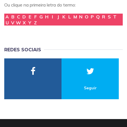
Ou clique na primeira letra do termo:
A
B
C
D
E
F
G
H
I
J
K
L
M
N
O
P
Q
R
S
T
U
V
W
X
Y
Z
REDES SOCIAIS
Seguir