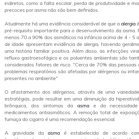
indiretos, como a falta escolar, perda de produtividade e mo
precoces por asma não são bem definidos.
Atualmente há uma evidência considerável de que a
alergia
é
pré-requisito importante para o desenvolvimento da asma. 
menos 70 a 90% dos asmáticos na infância acima de 4 - 5 
de idade apresentam evidência de alergia, havendo geralm
uma história familiar positiva. Além disso, as infecções virai
refluxo gastroesofágico e os poluentes ambientais são ta
considerados fatores de risco. "Cerca de 70% das pessoas
problemas respiratórios são afetadas por alérgenos ou irrita
presentes no ambiente"
O afastamento dos alérgenos, através de uma variedad
estratégias, pode resultar em uma diminuição da hiperativi
brônquica, dos sintomas da
asma
e da necessidade
medicamentos antiasmáticos. A remoção total de exposiç
fumaça do cigarro é uma recomendação essencial.
A gravidade da
asma
é estabelecida de acordo co