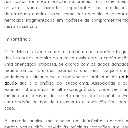
nos casos de drepanocitose ou anemia falciforme, alé
ressaltar vários cuidados importantes na conduçã
determinado quadro clínico, como por exemplo, o encontr
hemácias fragmentadas em hipótese de comprometiment
micro-circulação.
Importância
O Dr. Marcelo Noce comenta também que a análise freqü
dos leucócitos permite ao médico assistente a confirmaçã
uma orientação proposta, de acordo com os dados achado
exame clínico. Um dos exemplos que mais freqüentem
poderíamos utilizar seria a hipótese de problema de
abd
agudo
que é a análise do leucograma. Associadas a ou
exames laboratoriais e ultra-sonográficos, pode permiti
médico uma decisão da correta orientação terapêutica. En
uma decisão do tipo de tratamento e resolução final par
caso.
A acurada análise morfológica dos leucócitos, de realiz
muitas vezes difícil, devido às múltiplas variações que p