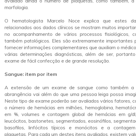
avaliado ainda o número de plaquetas, como também, a
morfologia.
O hematologista Marcelo Noce explica que estes d
relacionados aos dados clínicos se mostram muitos importa
no acompanhamento de vários processos fisiológicos, 
também patológicos. Eles são extremamente importantes 
fornecer informações complementares que auxiliam o médic
várias determinações diagnósticas, além de ser, portant
exame de fácil confecção e de grande resolução.
Sangue: item por item
A extensão de um exame de sangue como também a 
abrangência vai além do que uma pessoa leiga possa imagi
Neste tipo de exame poderão ser avaliados vários fatores, 
o número de hemácias em milhões, hemoglobina, hematócr
em %, volumes e contagem global de hemácias em g/dl
leucócitos, bastonetes, segmentados, eosinófilos, segmenta
basofilos, linfócitos típicos e monócitos e a contage
plaquetas. Para cada um destes itens avaliados, existem val