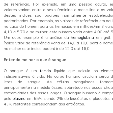
de referência. Por exemplo, em uma pessoa adulta, e
valores variam entre o sexo feminino e masculino e os val
destes índices são padrões normalmente estabelecid
padronizados. Por exemplo, os valores de referência em adul
no caso do homem para as hemácias em milhões/mm3 vari
4,10 a 5,70 e na mulher, este número varia entre 4,00 até 5
Um outro exemplo é a análise da
hemoglobina
em g/dl, 
índice valor de referência varia de 14,0 a 18,0 para o hom
na mulher este índice poderá ir de 12,0 até 16,0.
Entenda melhor o que é sangue
O sangue é um
tecido
líquido que veicula os eleme
indispensáveis à vida. No corpo humano circulam cerca 
litros de sangue. As células sanguíneas formam
principalmente na medula óssea, sobretudo nos ossos chat
extremidades dos ossos longos. O sangue humano é comp
pelo
plasma
em 55%, sendo 2% de leucócitos e plaquetas 
43% restantes correspondem aos eritrócitos.