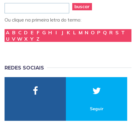
buscar
Ou clique na primeira letra do termo:
A
B
C
D
E
F
G
H
I
J
K
L
M
N
O
P
Q
R
S
T
U
V
W
X
Y
Z
REDES SOCIAIS
Seguir