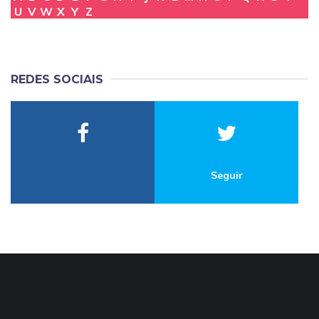
U
V
W
X
Y
Z
REDES SOCIAIS
Seguir