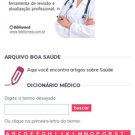
ARQUIVO BOA SAÚDE
Aqui você encontra artigos sobre Saúde
DICIONÁRIO MÉDICO
Digite o termo desejado
buscar
Ou clique na primeira letra do termo:
A
B
C
D
E
F
G
H
I
J
K
L
M
N
O
P
Q
R
S
T