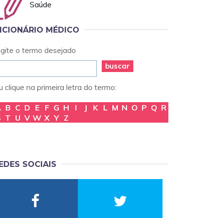
Saúde
ICIONÁRIO MÉDICO
igite o termo desejado
buscar
 clique na primeira letra do termo:
A
B
C
D
E
F
G
H
I
J
K
L
M
N
O
P
Q
R
S
T
U
V
W
X
Y
Z
EDES SOCIAIS