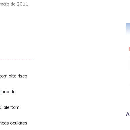
 maio de 2011
om alto risco
lhão de
, alertam
A
nças oculares