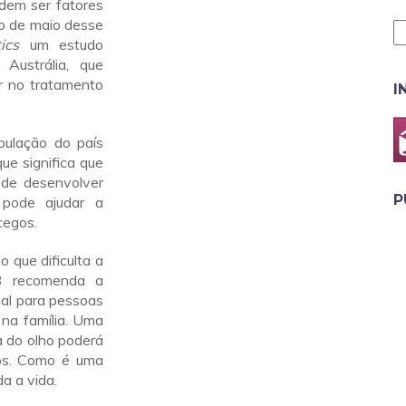
odem ser fatores
io de maio desse
ics
um estudo
 Austrália, que
ar no tratamento
I
pulação do país
ue significa que
de desenvolver
P
 pode ajudar a
cegos.
 que dificulta a
B recomenda a
ial para pessoas
na família. Uma
a do olho poderá
cos. Como é uma
a a vida.