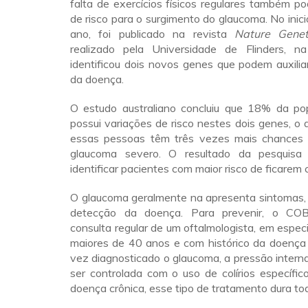
falta de exercícios físicos regulares também p
de risco para o surgimento do glaucoma. No inic
ano, foi publicado na revista
Nature Genet
realizado pela Universidade de Flinders, na
identificou dois novos genes que podem auxili
da doença.
O estudo australiano concluiu que 18% da po
possui variações de risco nestes dois genes, o q
essas pessoas têm três vezes mais chances 
glaucoma severo. O resultado da pesquisa
identificar pacientes com maior risco de ficarem 
O glaucoma geralmente na apresenta sintomas, o
detecção da doença. Para prevenir, o CO
consulta regular de um oftalmologista, em espec
maiores de 40 anos e com histórico da doença 
vez diagnosticado o glaucoma, a pressão intern
ser controlada com o uso de colírios específi
doença crônica, esse tipo de tratamento dura tod