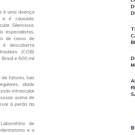
D
a é uma doença
D
o e é causada,
ular. Silenciosa,
T
 especialistas,
C
ro de casos de
B
 é descoberta
asileiro (COB)
Brasil e 600 mil
D
M
de fatores, tais
A
egulares, idade
R
essão intraocular
S
essoas acima de
evar à perda da
Laboratório de
B
edentarismo e a