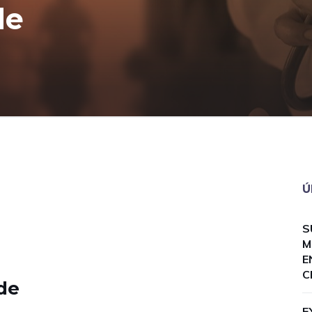
de
Ú
S
M
E
C
 de
E