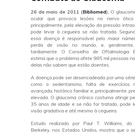
26 de maio de 2011 (
Bibliomed
).
O glaucom
ocular que provoca lesões no nervo ótic
principalmente, pela elevação da pressão intraoc
pode levar à cegueira se não tratada. Segundo
essa doença é responsável pelo maior núme
perda de visão no mundo, e, geralmente,
tardiamente. O Conselho de Oftalmologia Br
estima que o problema afete 985 mil pessoas no 
delas não sabem que estão doentes.
A doença pode ser desencadeada por uma série 
como o sedentarismo, falta de exercícios r
avançada, histórico familiar e, principalmente, pr
elevada. O glaucoma crônico costuma atingir p
35 anos de idade e se não for tratado, pode l
visão gradativa e até mesmo à cegueira.
Estudo realizado por Paul T. Williams, do 
Berkeley, nos Estados Unidos, mostra que o s