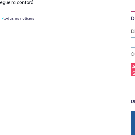
egueira contará
D
todas as notícias
D
Ou
R