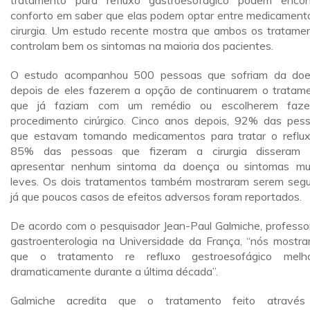
tratamento para refluxo gastroesofágico podem encon
conforto em saber que elas podem optar entre medicament
cirurgia. Um estudo recente mostra que ambos os tratame
controlam bem os sintomas na maioria dos pacientes.
O estudo acompanhou 500 pessoas que sofriam da do
depois de eles fazerem a opção de continuarem o tratam
que já faziam com um remédio ou escolherem faze
procedimento cirúrgico. Cinco anos depois, 92% das pes
que estavam tomando medicamentos para tratar o reflu
85% das pessoas que fizeram a cirurgia disseram 
apresentar nenhum sintoma da doença ou sintomas mu
leves. Os dois tratamentos também mostraram serem segu
já que poucos casos de efeitos adversos foram reportados.
De acordo com o pesquisador Jean-Paul Galmiche, professo
gastroenterologia na Universidade da França, “nós mostr
que o tratamento re refluxo gestroesofágico melh
dramaticamente durante a última década”.
Galmiche acredita que o tratamento feito através