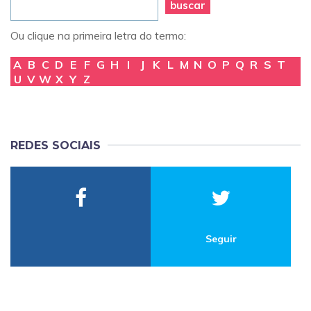
buscar
Ou clique na primeira letra do termo:
A
B
C
D
E
F
G
H
I
J
K
L
M
N
O
P
Q
R
S
T
U
V
W
X
Y
Z
REDES SOCIAIS
Seguir