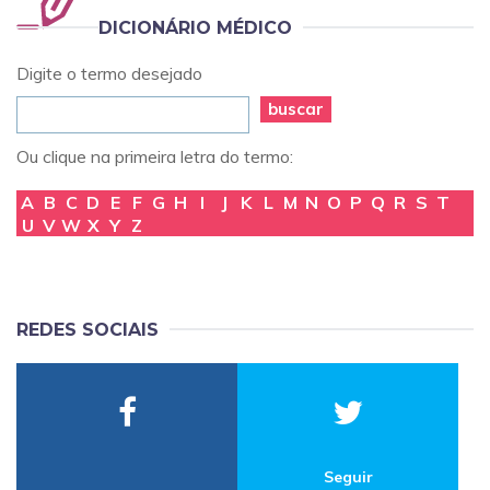
DICIONÁRIO MÉDICO
Digite o termo desejado
buscar
Ou clique na primeira letra do termo:
A
B
C
D
E
F
G
H
I
J
K
L
M
N
O
P
Q
R
S
T
U
V
W
X
Y
Z
REDES SOCIAIS
Seguir