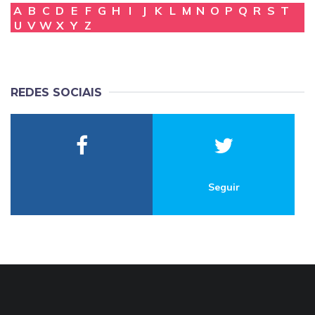
A
B
C
D
E
F
G
H
I
J
K
L
M
N
O
P
Q
R
S
T
U
V
W
X
Y
Z
REDES SOCIAIS
Seguir