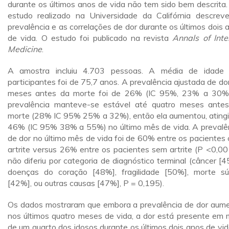
durante os últimos anos de vida não tem sido bem descrita
estudo realizado na Universidade da Califórnia descrev
prevalência e as correlações de dor durante os últimos dois 
de vida. O estudo foi publicado na revista
Annals of Inte
Medicine
.
A amostra incluiu 4.703 pessoas. A média de idade
participantes foi de 75,7 anos. A prevalência ajustada de do
meses antes da morte foi de 26% (IC 95%, 23% a 30%
prevalência manteve-se estável até quatro meses ante
morte (28% IC 95% 25% a 32%), então ela aumentou, ating
46% (IC 95% 38% a 55%) no último mês de vida. A prevalê
de dor no último mês de vida foi de 60% entre os pacientes
artrite versus 26% entre os pacientes sem artrite (P <0,00
não diferiu por categoria de diagnóstico terminal (câncer [4
doenças do coração [48%], fragilidade [50%], morte sú
[42%], ou outras causas [47%], P = 0,195).
Os dados mostraram que embora a prevalência de dor aum
nos últimos quatro meses de vida, a dor está presente em 
de um quarto dos idosos durante os últimos dois anos de vid