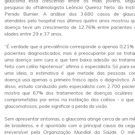
glaucoma está crescendo entre os mais jovens, seg
pesquisa do oftalmologista Leôncio Queiroz Neto, do Insti
Penido Burnier. A análise dos 3.680 casos de glau
atendidos pelo hospital nos últimos quatro anos mostrou q
doença teve um crescimento de 12,76% entre pacientes
idades entre 29 e 37 anos.
“É verdade que a prevalência corresponde a apenas 0,21%
pacientes diagnosticados, mas é preocupante por se trata
uma doença sem cura e que tem baixa adesão ao tratam
feito com colírio hipotensor” afirma o especialista. Só para se
uma ideia, a estimativa é que metade das pessoas c
doença usa apenas o primeiro frasco após o diagnóstico. 
disso, estudo conduzido pelo especialista com 2.700 pacie
mostra que 67% dos tratamentos de doenças oculares
comprometidas por erros na instilação dos colírios - o que
glaucomatosos, pode significar a perda da visão.
Sem apresentar sintomas, o glaucoma atinge cerca de um mi
de brasileiros, e é apontado com a principal causa da cegu
irreversível pela Organização Mundial da Saúde. O mé