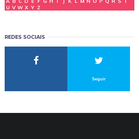
A
B
C
D
E
F
G
H
I
J
K
L
M
N
O
P
Q
R
S
T
U
V
W
X
Y
Z
REDES SOCIAIS
Seguir