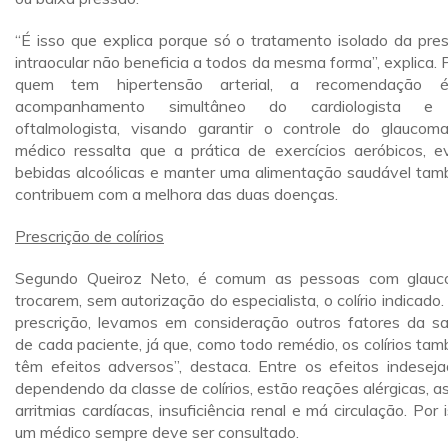
“É isso que explica porque só o tratamento isolado da pre
intraocular não beneficia a todos da mesma forma”, explica. 
quem tem hipertensão arterial, a recomendação 
acompanhamento simultâneo do cardiologista e
oftalmologista, visando garantir o controle do glaucom
médico ressalta que a prática de exercícios aeróbicos, ev
bebidas alcoólicas e manter uma alimentação saudável ta
contribuem com a melhora das duas doenças.
Prescrição de colírios
Segundo Queiroz Neto, é comum as pessoas com glau
trocarem, sem autorização do especialista, o colírio indicado.
prescrição, levamos em consideração outros fatores da s
de cada paciente, já que, como todo remédio, os colírios ta
têm efeitos adversos”, destaca. Entre os efeitos indeseja
dependendo da classe de colírios, estão reações alérgicas, a
arritmias cardíacas, insuficiência renal e má circulação. Por i
um médico sempre deve ser consultado.