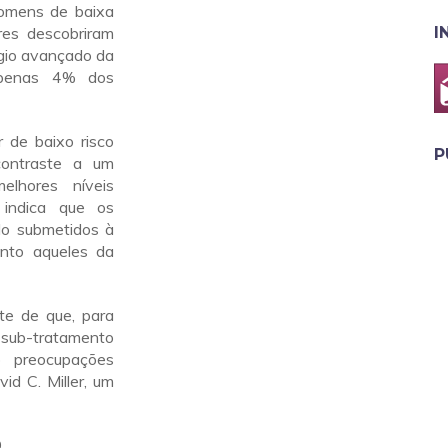
homens de baixa
res descobriram
I
gio avançado da
apenas 4% dos
 de baixo risco
P
ontraste a um
elhores níveis
 indica que os
o submetidos à
anto aqueles da
e de que, para
 sub-tratamento
 preocupações
vid C. Miller, um
.