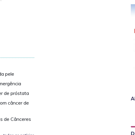
da pele
emergência
r de próstata
A
com câncer de
os de Cânceres
D