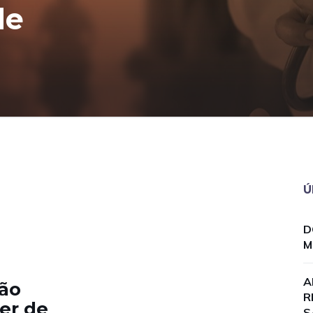
de
Ú
D
M
A
ão
R
er de
S