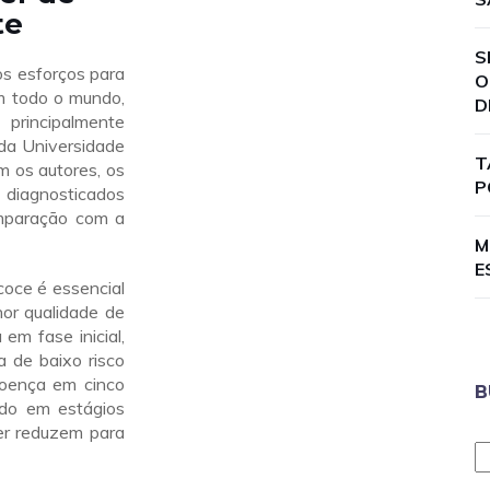
te
S
s esforços para
O
m todo o mundo,
D
 principalmente
da Universidade
T
m os autores, os
P
 diagnosticados
mparação com a
M
E
coce é essencial
or qualidade de
em fase inicial,
 de baixo risco
oença em cinco
B
ado em estágios
er reduzem para