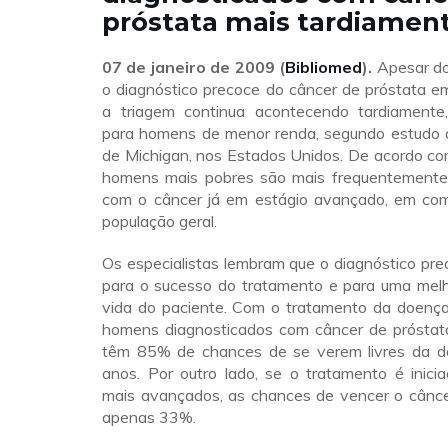
próstata mais tardiamen
07 de janeiro de 2009 (
Bibliomed
).
Apesar do
o diagnóstico precoce do câncer de próstata e
a triagem continua acontecendo tardiamente,
para homens de menor renda, segundo estudo 
de Michigan, nos Estados Unidos. De acordo co
homens mais pobres são mais frequentemente
com o câncer já em estágio avançado, em co
população geral.
Os especialistas lembram que o diagnóstico pre
para o sucesso do tratamento e para uma melh
vida do paciente. Com o tratamento da doença 
homens diagnosticados com câncer de próstata
têm 85% de chances de se verem livres da d
anos. Por outro lado, se o tratamento é inici
mais avançados, as chances de vencer o cânc
apenas 33%.