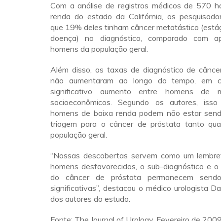
Com a análise de registros médicos de 570 
renda do estado da Califórnia, os pesquisado
que 19% deles tinham câncer metatástico (está
doença) no diagnóstico, comparado com 
homens da população geral.
Além disso, as taxas de diagnóstico de câncer
não aumentaram ao longo do tempo, em c
significativo aumento entre homens de m
socioeconômicos. Segundo os autores, isso
homens de baixa renda podem não estar send
triagem para o câncer de próstata tanto qu
população geral.
“Nossas descobertas servem como um lembret
homens desfavorecidos, o sub-diagnóstico e o
do câncer de próstata permanecem sendo
significativas”, destacou o médico urologista Da
dos autores do estudo.
Fonte: The Journal of Urology. Fevereiro de 2009