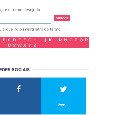
igite o termo desejado
buscar
 clique na primeira letra do termo:
A
B
C
D
E
F
G
H
I
J
K
L
M
N
O
P
Q
R
S
T
U
V
W
X
Y
Z
EDES SOCIAIS
Seguir