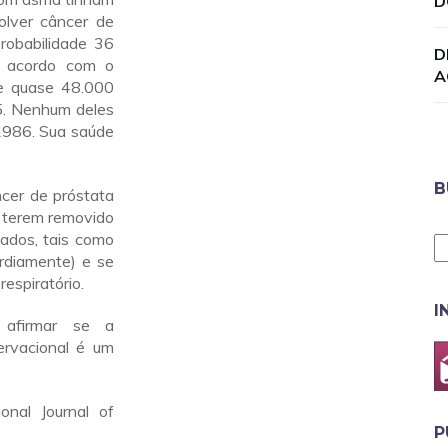
D
olver câncer de
robabilidade 36
D
e acordo com o
A
de quase 48.000
5. Nenhum deles
1986. Sua saúde
B
ncer de próstata
 terem removido
tados, tais como
rdiamente) e se
espiratório.
I
 afirmar se a
ervacional é um
onal Journal of
P