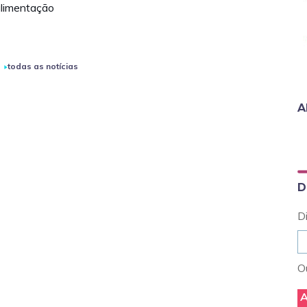
alimentação
todas as notícias
A
D
D
Ou