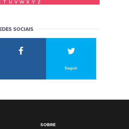
S
T
U
V
W
X
Y
Z
EDES SOCIAIS
Seguir
SOBRE