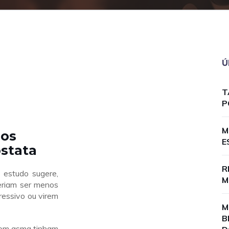
Ú
T
P
M
 os
E
stata
R
estudo sugere,
M
riam ser menos
ressivo ou virem
M
B
com asma tinham