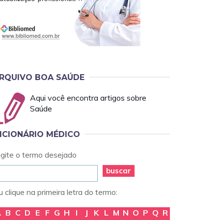
RQUIVO BOA SAÚDE
Aqui você encontra artigos sobre
Saúde
ICIONÁRIO MÉDICO
igite o termo desejado
buscar
 clique na primeira letra do termo:
A
B
C
D
E
F
G
H
I
J
K
L
M
N
O
P
Q
R