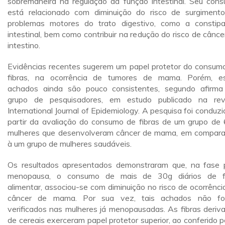
sobremaneira na regulação da função intestinal. Seu con
está relacionado com diminuição do risco de surgiment
problemas motores do trato digestivo, como a constip
intestinal, bem como contribuir na redução do risco de cânce
intestino.
Evidências recentes sugerem um papel protetor do consum
fibras, na ocorrência de tumores de mama. Porém, e
achados ainda são pouco consistentes, segundo afirm
grupo de pesquisadores, em estudo publicado na rev
International Journal of Epidemiology. A pesquisa foi conduzi
partir da avaliação do consumo de fibras de um grupo de
mulheres que desenvolveram câncer de mama, em compar
à um grupo de mulheres saudáveis.
Os resultados apresentados demonstraram que, na fase 
menopausa, o consumo de mais de 30g diários de f
alimentar, associou-se com diminuição no risco de ocorrênci
câncer de mama. Por sua vez, tais achados não fo
verificados nas mulheres já menopausadas. As fibras deriv
de cereais exerceram papel protetor superior, ao conferido p