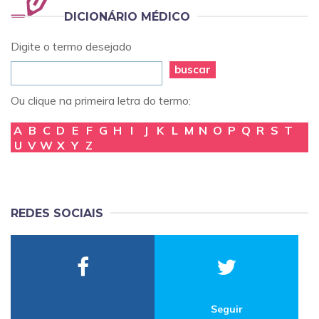
DICIONÁRIO MÉDICO
Digite o termo desejado
buscar
Ou clique na primeira letra do termo:
A
B
C
D
E
F
G
H
I
J
K
L
M
N
O
P
Q
R
S
T
U
V
W
X
Y
Z
REDES SOCIAIS
Seguir