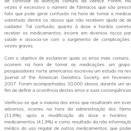
de controlar as doenças comuns da velhice. Porém, mu
vezes é excessivo o número de fármacos que são prescri
fato que pode gerar confusão na hora de tomar a medica
sobretudo dentre os idosos que não recebem ajuda de a
cuidador. Tal confusão, quanto à dose e horário corret
receber os medicamentos, incorre em diversos riscos pa
saúde e associa-se com o surgimento de complicações
vezes graves.
Com o objetivo de esclarecer quais os erros mais comuns,
ocorrem na hora de tomar as medicações, um grupo
pesquisadores norte americanos escreveu um estudo na rev
Journal of the American Geriatrics Society, em fevereir
2007. Foram acompanhados 30.000 idosos, durante um an
fim de definir a ocorrência destes erros e suas conseqüências
Verificou-se que a maioria dos erros que resultaram em eve
adversos, ocorreu na hora da administração dos fárm
(31,8%), após a modificação da dose e horários 
medicamentos (41,9%) e como resultado da não informaçã
médico do uso regular de outros medicamentos, que pode