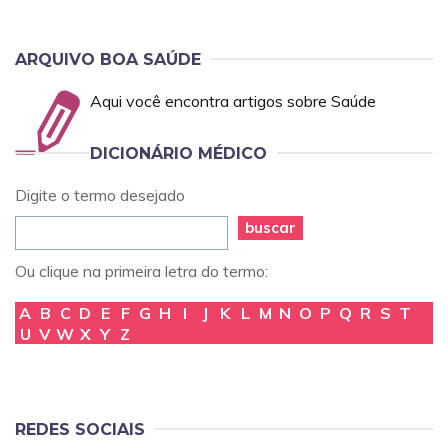
ARQUIVO BOA SAÚDE
Aqui você encontra artigos sobre Saúde
DICIONÁRIO MÉDICO
Digite o termo desejado
buscar
Ou clique na primeira letra do termo:
A
B
C
D
E
F
G
H
I
J
K
L
M
N
O
P
Q
R
S
T
U
V
W
X
Y
Z
REDES SOCIAIS