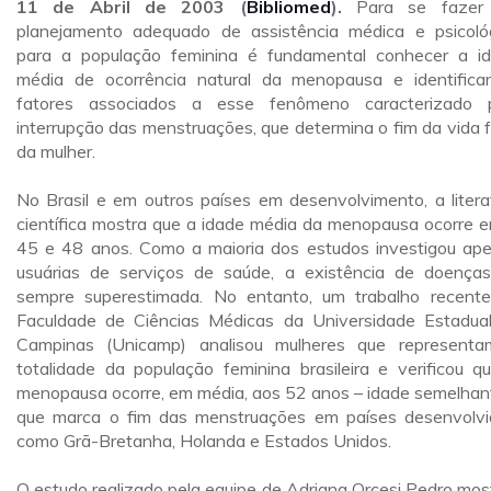
11 de Abril de 2003 (
Bibliomed
).
Para se fazer
planejamento adequado de assistência médica e psicoló
para a população feminina é fundamental conhecer a i
média de ocorrência natural da menopausa e identifica
fatores associados a esse fenômeno caracterizado 
interrupção das menstruações, que determina o fim da vida fé
da mulher.
No Brasil e em outros países em desenvolvimento, a litera
científica mostra que a idade média da menopausa ocorre e
45 e 48 anos. Como a maioria dos estudos investigou ap
usuárias de serviços de saúde, a existência de doenças
sempre superestimada. No entanto, um trabalho recent
Faculdade de Ciências Médicas da Universidade Estadua
Campinas (Unicamp) analisou mulheres que represent
totalidade da população feminina brasileira e verificou q
menopausa ocorre, em média, aos 52 anos – idade semelhan
que marca o fim das menstruações em países desenvolvi
como Grã-Bretanha, Holanda e Estados Unidos.
O estudo realizado pela equipe de Adriana Orcesi Pedro mos