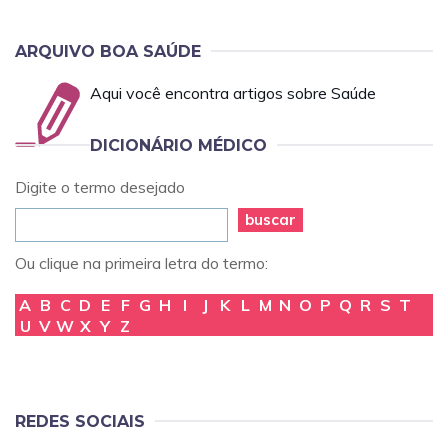
ARQUIVO BOA SAÚDE
Aqui você encontra artigos sobre Saúde
DICIONÁRIO MÉDICO
Digite o termo desejado
buscar
Ou clique na primeira letra do termo:
A
B
C
D
E
F
G
H
I
J
K
L
M
N
O
P
Q
R
S
T
U
V
W
X
Y
Z
REDES SOCIAIS