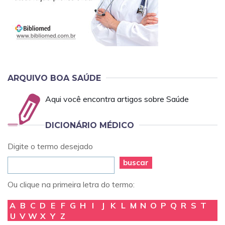
ARQUIVO BOA SAÚDE
Aqui você encontra artigos sobre Saúde
DICIONÁRIO MÉDICO
Digite o termo desejado
buscar
Ou clique na primeira letra do termo:
A
B
C
D
E
F
G
H
I
J
K
L
M
N
O
P
Q
R
S
T
U
V
W
X
Y
Z