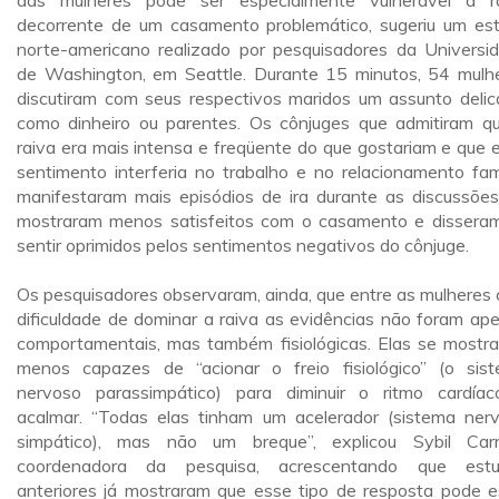
das mulheres pode ser especialmente vulnerável à r
decorrente de um casamento problemático, sugeriu um es
norte-americano realizado por pesquisadores da Universi
de Washington, em Seattle. Durante 15 minutos, 54 mulh
discutiram com seus respectivos maridos um assunto delic
como dinheiro ou parentes. Os cônjuges que admitiram q
raiva era mais intensa e freqüente do que gostariam e que 
sentimento interferia no trabalho e no relacionamento fami
manifestaram mais episódios de ira durante as discussões
mostraram menos satisfeitos com o casamento e dissera
sentir oprimidos pelos sentimentos negativos do cônjuge.
Os pesquisadores observaram, ainda, que entre as mulheres
dificuldade de dominar a raiva as evidências não foram ap
comportamentais, mas também fisiológicas. Elas se mostr
menos capazes de “acionar o freio fisiológico” (o sis
nervoso parassimpático) para diminuir o ritmo cardía
acalmar. “Todas elas tinham um acelerador (sistema ner
simpático), mas não um breque”, explicou Sybil Carr
coordenadora da pesquisa, acrescentando que estu
anteriores já mostraram que esse tipo de resposta pode e