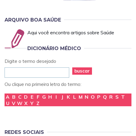
ARQUIVO BOA SAÚDE
Aqui você encontra artigos sobre Saúde
DICIONÁRIO MÉDICO
Digite o termo desejado
buscar
Ou clique na primeira letra do termo:
A
B
C
D
E
F
G
H
I
J
K
L
M
N
O
P
Q
R
S
T
U
V
W
X
Y
Z
REDES SOCIAIS