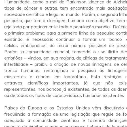
Humanidade, como o mal de Parkinson, doença de Alzhei
tipos de câncer e outros, tem encontrado mais aceitaçã
sociedade científica e leiga no mundo. Porém, a segunda linh
pesquisa, que tem a clonagem humana como objetivo, tem 
rejeitada por praticamente toda a população mundial. Daí cri
o primeiro problema: para a primeira linha de pesquisa conti
existindo, é necessário continuar a formar um “banco”
células embrionárias do maior número possível de pess
Porém, a comunidade mundial, temendo o uso ilícito de
embriões – vindos, em sua maioria, de clínicas de tratament
infertilidade – proibiu a criação de novas linhagens de cél
tronco humanas, restringindo a pesquisa às linhagen
existentes e criadas em laboratório. Esta restrição c
entraves científicos importantes, já que não exi
representantes, nos bancos já existentes, de todas as doe
ou de todos os tipos de características humanas existentes.
Países da Europa e os Estados Unidos vêm discutindo
freqüência a formação de uma legislação que regule de f
adequada a comunidade científica, e fazendo definiçõ
respeito de direitos humanos que nunca tinham sido levant