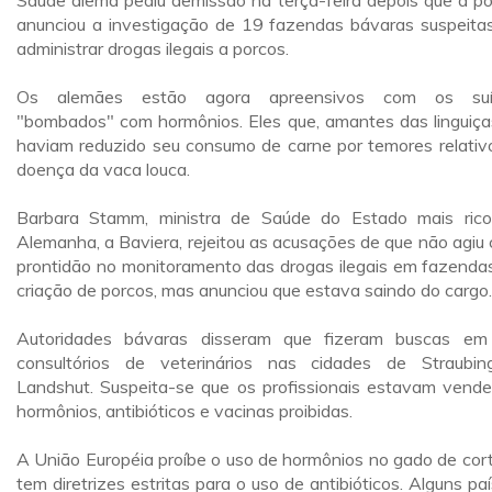
Saúde alemã pediu demissão na terça-feira depois que a pol
anunciou a investigação de 19 fazendas bávaras suspeita
administrar drogas ilegais a porcos.
Os alemães estão agora apreensivos com os suí
"bombados" com hormônios. Eles que, amantes das linguiças
haviam reduzido seu consumo de carne por temores relativ
doença da vaca louca.
Barbara Stamm, ministra de Saúde do Estado mais ric
Alemanha, a Baviera, rejeitou as acusações de que não agiu
prontidão no monitoramento das drogas ilegais em fazenda
criação de porcos, mas anunciou que estava saindo do cargo.
Autoridades bávaras disseram que fizeram buscas e
consultórios de veterinários nas cidades de Straubi
Landshut. Suspeita-se que os profissionais estavam vend
hormônios, antibióticos e vacinas proibidas.
A União Européia proíbe o uso de hormônios no gado de cort
tem diretrizes estritas para o uso de antibióticos. Alguns paí