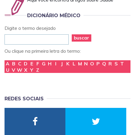
DICIONÁRIO MÉDICO
Digite o termo desejado
buscar
Ou clique na primeira letra do termo:
A
B
C
D
E
F
G
H
I
J
K
L
M
N
O
P
Q
R
S
T
U
V
W
X
Y
Z
REDES SOCIAIS