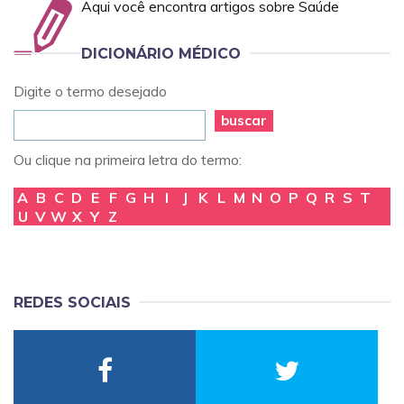
Aqui você encontra artigos sobre Saúde
DICIONÁRIO MÉDICO
Digite o termo desejado
buscar
Ou clique na primeira letra do termo:
A
B
C
D
E
F
G
H
I
J
K
L
M
N
O
P
Q
R
S
T
U
V
W
X
Y
Z
REDES SOCIAIS