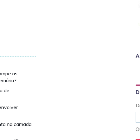
A
rompe os
memória?
ia de
D
D
envolver
nta na camada
Ou