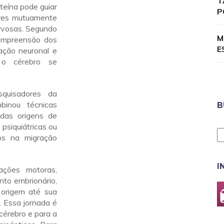
T
teína pode guiar
P
ares mutuamente
ervosas. Segundo
M
compreensão dos
E
ação neuronal e
 o cérebro se
squisadores da
inou técnicas
B
das origens de
psiquiátricas ou
os na migração
I
ações motoras,
nto embrionário,
 origem até sua
s. Essa jornada é
cérebro e para a