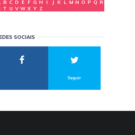
A
B
C
D
E
F
G
H
I
J
K
L
M
N
O
P
Q
R
S
T
U
V
W
X
Y
Z
EDES SOCIAIS
Seguir