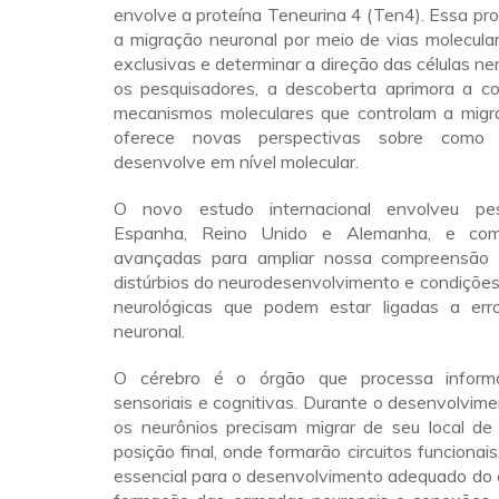
envolve a proteína Teneurina 4 (Ten4). Essa pro
a migração neuronal por meio de vias molecul
exclusivas e determinar a direção das células n
os pesquisadores, a descoberta aprimora a 
mecanismos moleculares que controlam a migr
oferece novas perspectivas sobre como
desenvolve em nível molecular.
O novo estudo internacional envolveu pe
Espanha, Reino Unido e Alemanha, e comb
avançadas para ampliar nossa compreensão 
distúrbios do neurodesenvolvimento e condições 
neurológicas que podem estar ligadas a err
neuronal.
O cérebro é o órgão que processa inform
sensoriais e cognitivas. Durante o desenvolvime
os neurônios precisam migrar de seu local de
posição final, onde formarão circuitos funcionai
essencial para o desenvolvimento adequado do 