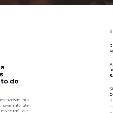
Ú
D
M
A
ia
R
s
S
to do
S
O
esenvolvimento
D
u movimento até
molecular” que