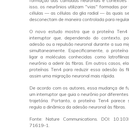
formação das camadas neuronais e conexões s
isso, os neurônios utilizam "vias" formadas por 
células — as células da glia radial — às quais 
desconectam de maneira controlada para regular
O novo estudo mostra que a proteína Ten
interruptor que, dependendo do contexto, p
adesão ou a repulsão neuronal durante a sua m
simultaneamente. Especificamente, a proteí
ligar a moléculas conhecidas como latrofilina
neurônio a aderir às fibras. Em outros casos, ela
proteínas Ten4 para reduzir essa adesão às fi
assim uma migração neuronal mais rápida.
De acordo com os autores, essa mudança de 
um interruptor que guia o neurônio por diferente
trajetória. Portanto, a proteína Ten4 parece 
regula a dinâmica da adesão neuronal às fibras.
Fonte: Nature Communications. DOI: 10.10
71619-1.