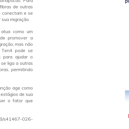
inápticas. Para
P
fibras de outras
se conectam e se
 sua migração.
4 atua como um
ode promover a
igração, mas não
na Ten4 pode se
s para ajudar o
 se liga a outras
bras, permitindo
função age como
s estágios de sua
ser o fator que
38/s41467-026-