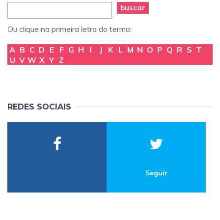
buscar
Ou clique na primeira letra do termo:
A
B
C
D
E
F
G
H
I
J
K
L
M
N
O
P
Q
R
S
T
U
V
W
X
Y
Z
REDES SOCIAIS
Seguir