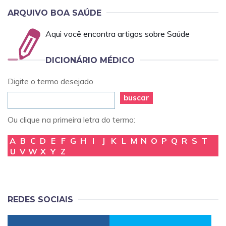
ARQUIVO BOA SAÚDE
Aqui você encontra artigos sobre Saúde
DICIONÁRIO MÉDICO
Digite o termo desejado
buscar
Ou clique na primeira letra do termo:
A
B
C
D
E
F
G
H
I
J
K
L
M
N
O
P
Q
R
S
T
U
V
W
X
Y
Z
REDES SOCIAIS