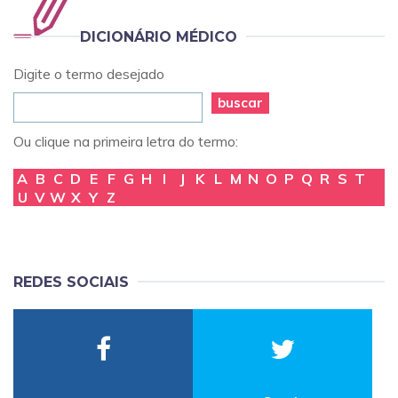
DICIONÁRIO MÉDICO
Digite o termo desejado
buscar
Ou clique na primeira letra do termo:
A
B
C
D
E
F
G
H
I
J
K
L
M
N
O
P
Q
R
S
T
U
V
W
X
Y
Z
REDES SOCIAIS