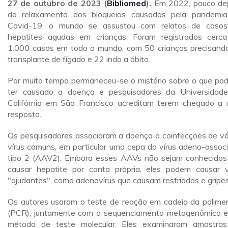
27 de outubro de 2023 (
Bibliomed
).
Em 2022, pouco de
do relaxamento dos bloqueios causados pela pandemi
Covid-19, o mundo se assustou com relatos de caso
hepatites agudas em crianças. Foram registrados cerc
1.000 casos em todo o mundo, com 50 crianças precisand
transplante de fígado e 22 indo a óbito.
Por muito tempo permaneceu-se o mistério sobre o que pod
ter causado a doença e pesquisadores da Universidad
Califórnia em São Francisco acreditam terem chegado a
resposta.
Os pesquisadores associaram a doença a coinfecções de vá
vírus comuns, em particular uma cepa do vírus adeno-assoc
tipo 2 (AAV2). Embora esses AAVs não sejam conhecidos
causar hepatite por conta própria, eles podem causar v
"ajudantes", como adenovírus que causam resfriados e gripes
Os autores usaram o teste de reação em cadeia da polime
(PCR), juntamente com o sequenciamento metagenômico 
método de teste molecular. Eles examinaram amostra