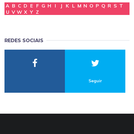
A
B
C
D
E
F
G
H
I
J
K
L
M
N
O
P
Q
R
S
T
U
V
W
X
Y
Z
REDES SOCIAIS
Seguir