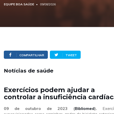
EQUIPE BOA SAÚDE
09/08/2026
COMPARTILHAR
TWEET
Notícias de saúde
Exercícios podem ajudar a
controlar a insuficiência cardía
09 de outubro de 2023 (
Bibliomed
).
Exercíc