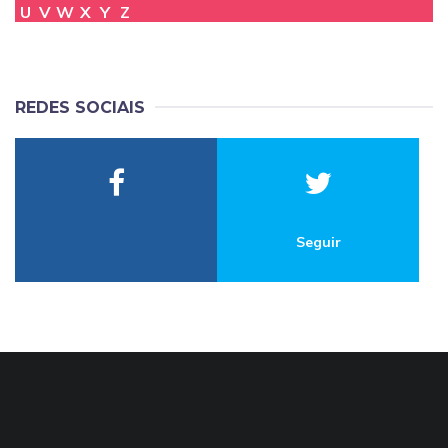
U
V
W
X
Y
Z
REDES SOCIAIS
Seguir