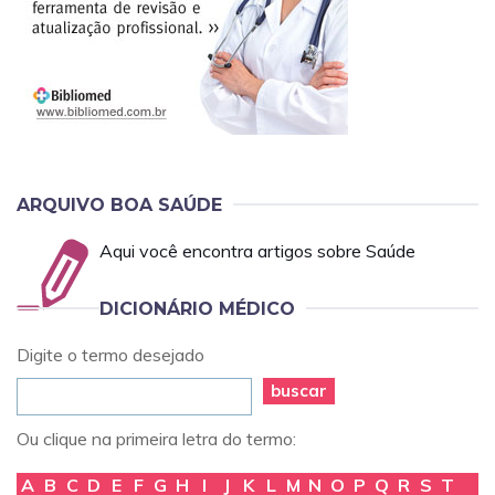
ARQUIVO BOA SAÚDE
Aqui você encontra artigos sobre Saúde
DICIONÁRIO MÉDICO
Digite o termo desejado
buscar
Ou clique na primeira letra do termo:
A
B
C
D
E
F
G
H
I
J
K
L
M
N
O
P
Q
R
S
T