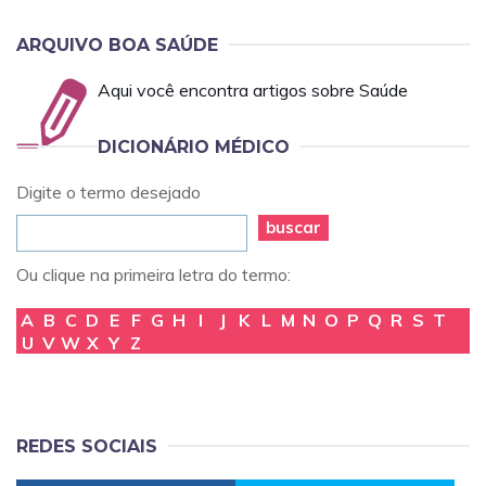
ARQUIVO BOA SAÚDE
Aqui você encontra artigos sobre Saúde
DICIONÁRIO MÉDICO
Digite o termo desejado
buscar
Ou clique na primeira letra do termo:
A
B
C
D
E
F
G
H
I
J
K
L
M
N
O
P
Q
R
S
T
U
V
W
X
Y
Z
REDES SOCIAIS