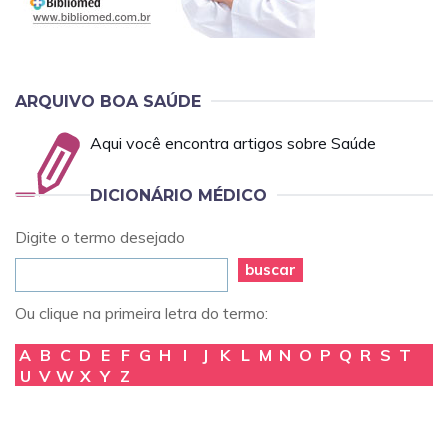
ARQUIVO BOA SAÚDE
Aqui você encontra artigos sobre Saúde
DICIONÁRIO MÉDICO
Digite o termo desejado
buscar
Ou clique na primeira letra do termo:
A
B
C
D
E
F
G
H
I
J
K
L
M
N
O
P
Q
R
S
T
U
V
W
X
Y
Z