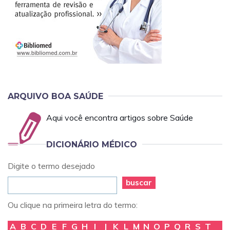
ARQUIVO BOA SAÚDE
Aqui você encontra artigos sobre Saúde
DICIONÁRIO MÉDICO
Digite o termo desejado
buscar
Ou clique na primeira letra do termo:
A
B
C
D
E
F
G
H
I
J
K
L
M
N
O
P
Q
R
S
T