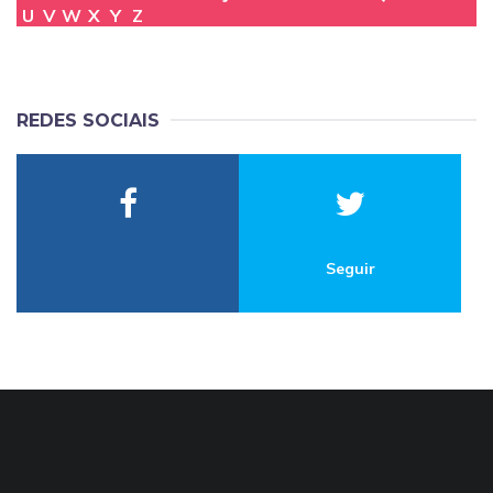
U
V
W
X
Y
Z
REDES SOCIAIS
Seguir