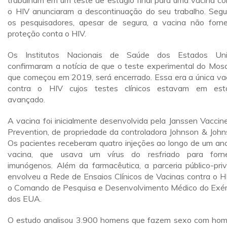
trabalham em um teste de estágio final para uma vacina co
o HIV anunciaram a descontinuação do seu trabalho. Seg
os pesquisadores, apesar de segura, a vacina não forn
proteção conta o HIV.
Os Institutos Nacionais de Saúde dos Estados Uni
confirmaram a notícia de que o teste experimental do Mosa
que começou em 2019, será encerrado. Essa era a única va
contra o HIV cujos testes clínicos estavam em est
avançado.
A vacina foi inicialmente desenvolvida pela Janssen Vaccin
Prevention, de propriedade da controladora Johnson & John
Os pacientes receberam quatro injeções ao longo de um an
vacina, que usava um vírus do resfriado para forn
imunógenos. Além da farmacêutica, a parceria público-pri
envolveu a Rede de Ensaios Clínicos de Vacinas contra o H
o Comando de Pesquisa e Desenvolvimento Médico do Exér
dos EUA.
O estudo analisou 3.900 homens que fazem sexo com ho