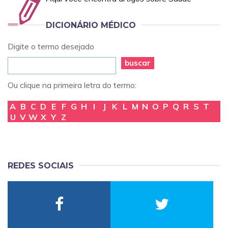
DICIONÁRIO MÉDICO
Digite o termo desejado
buscar
Ou clique na primeira letra do termo:
A
B
C
D
E
F
G
H
I
J
K
L
M
N
O
P
Q
R
S
T
U
V
W
X
Y
Z
REDES SOCIAIS