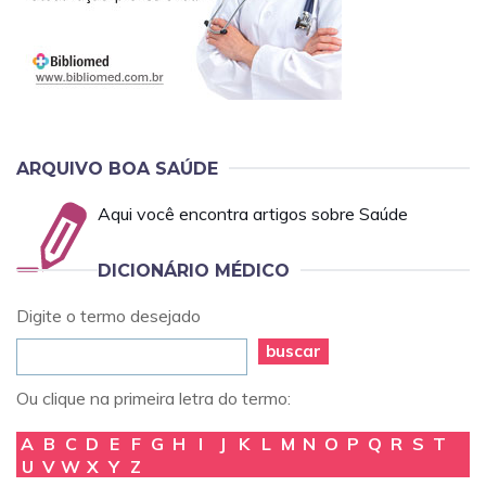
ARQUIVO BOA SAÚDE
Aqui você encontra artigos sobre Saúde
DICIONÁRIO MÉDICO
Digite o termo desejado
buscar
Ou clique na primeira letra do termo:
A
B
C
D
E
F
G
H
I
J
K
L
M
N
O
P
Q
R
S
T
U
V
W
X
Y
Z