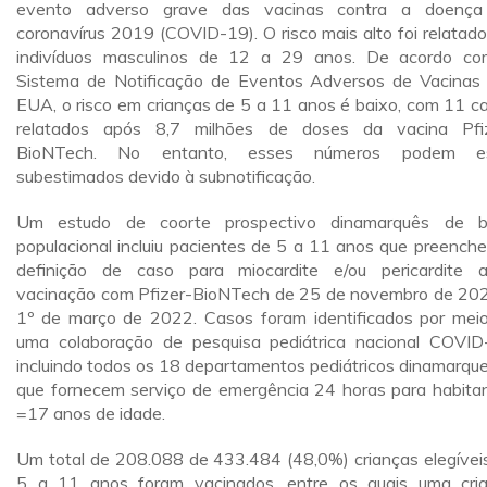
evento adverso grave das vacinas contra a doença
coronavírus 2019 (COVID-19). O risco mais alto foi relatad
indivíduos masculinos de 12 a 29 anos. De acordo c
Sistema de Notificação de Eventos Adversos de Vacinas
EUA, o risco em crianças de 5 a 11 anos é baixo, com 11 c
relatados após 8,7 milhões de doses da vacina Pfi
BioNTech. No entanto, esses números podem es
subestimados devido à subnotificação.
Um estudo de coorte prospectivo dinamarquês de b
populacional incluiu pacientes de 5 a 11 anos que preench
definição de caso para miocardite e/ou pericardite 
vacinação com Pfizer-BioNTech de 25 de novembro de 20
1º de março de 2022. Casos foram identificados por mei
uma colaboração de pesquisa pediátrica nacional COVID
incluindo todos os 18 departamentos pediátricos dinamarqu
que fornecem serviço de emergência 24 horas para habita
=17 anos de idade.
Um total de 208.088 de 433.484 (48,0%) crianças elegívei
5 a 11 anos foram vacinados, entre os quais uma cri