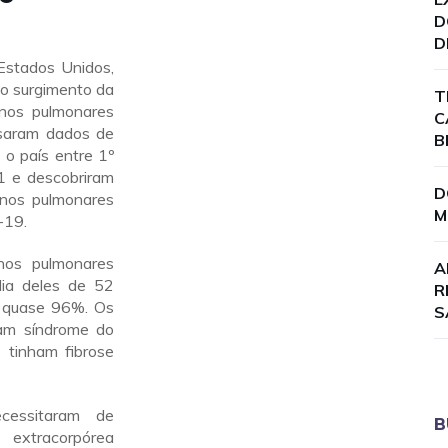
D
D
stados Unidos,
 o surgimento da
T
nos pulmonares
C
isaram dados de
B
o país entre 1º
 e descobriram
D
anos pulmonares
M
-19.
nos pulmonares
A
ia deles de 52
R
e quase 96%. Os
S
ham síndrome do
 tinham fibrose
essitaram de
B
 extracorpórea