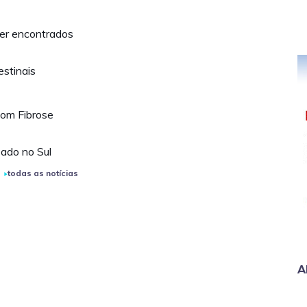
er encontrados
estinais
com Fibrose
zado no Sul
todas as notícias
A