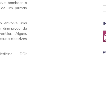
olve bombear o
s de um pulmão
do envolve uma
I
m diminuição da
ntilar. Alguns
causa cicatrizes
P
icine. DOI: