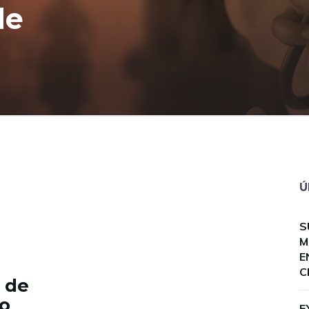
de
Ú
S
M
E
C
 de
o
E