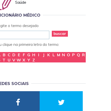
Saúde
ICIONÁRIO MÉDICO
igite o termo desejado
buscar
 clique na primeira letra do termo:
A
B
C
D
E
F
G
H
I
J
K
L
M
N
O
P
Q
R
S
T
U
V
W
X
Y
Z
EDES SOCIAIS