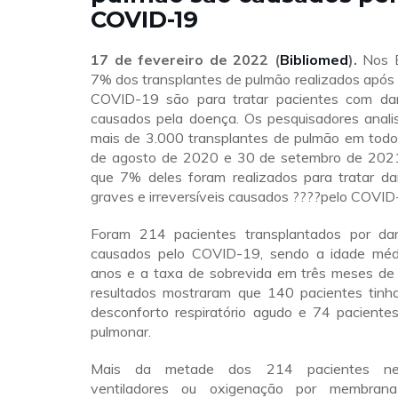
COVID-19
17 de fevereiro de 2022
(
Bibliomed
).
Nos E
7% dos transplantes de pulmão realizados após
COVID-19 são para tratar pacientes com da
causados pela doença. Os pesquisadores anal
mais de 3.000 transplantes de pulmão em todo 
de agosto de 2020 e 30 de setembro de 2021
que 7% deles foram realizados para tratar d
graves e irreversíveis causados ????pelo COVID
Foram 214 pacientes transplantados por da
causados pelo COVID-19, sendo a idade méd
anos e a taxa de sobrevida em três meses d
resultados mostraram que 140 pacientes tin
desconforto respiratório agudo e 74 pacientes
pulmonar.
Mais da metade dos 214 pacientes nec
ventiladores ou oxigenação por membrana