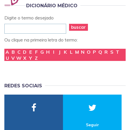
DICIONÁRIO MÉDICO
Digite o termo desejado
buscar
Ou clique na primeira letra do termo:
A
B
C
D
E
F
G
H
I
J
K
L
M
N
O
P
Q
R
S
T
U
V
W
X
Y
Z
REDES SOCIAIS
Seguir