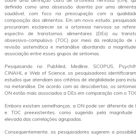
sobre uma definição clara de ortorexia nervosa (ON), q
definida como uma obsessão doentia por uma aliment
saudável, com foco na preocupação com a qualidad
composição dos alimentos. Em um novo estudo, pesquisad
procuraram esclarecer se a ortorexia nervosa se refer
espectro de transtornos alimentares (DEs) ou transt
obsessivo-compulsivo (TOC) por meio da realização de
revisão sistemática e metanálise abordando a magnitud
associação entre esses grupos de sintomas.
Pesquisando no PubMed, Medline, SCOPUS, PsychIN
CINAHL e Web of Science, os pesquisadores identificara
estudos que atendiam aos critérios de elegibilidade para incl
na metanálise. De acordo com as descobertas, os sintoma
ON estão mais associados a DEs em comparação com o TO
Embora existam semelhanças, a ON pode ser diferente de
e TOC preexistentes, como sugerido pela magnitude
elevada das correlações agrupadas.
Consequentemente, os pesquisadores sugerem a possibili