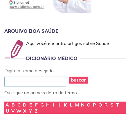
ARQUIVO BOA SAÚDE
Aqui você encontra artigos sobre Saúde
DICIONÁRIO MÉDICO
Digite o termo desejado
buscar
Ou clique na primeira letra do termo:
A
B
C
D
E
F
G
H
I
J
K
L
M
N
O
P
Q
R
S
T
U
V
W
X
Y
Z